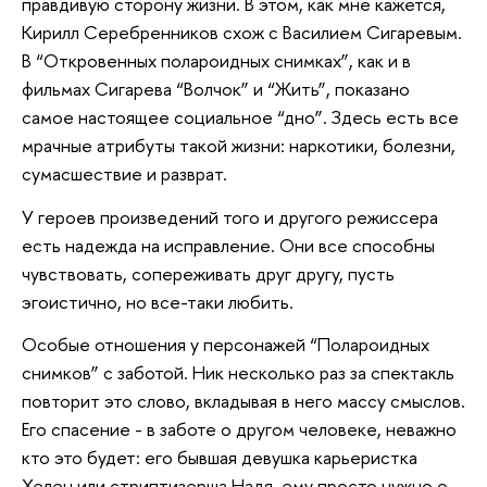
правдивую сторону жизни. В этом, как мне кажется,
Кирилл Серебренников схож с Василием Сигаревым.
В “Откровенных полароидных снимках”, как и в
фильмах Сигарева “Волчок” и “Жить”, показано
самое настоящее социальное “дно”. Здесь есть все
мрачные атрибуты такой жизни: наркотики, болезни,
сумасшествие и разврат.
У героев произведений того и другого режиссера
есть надежда на исправление. Они все способны
чувствовать, сопереживать друг другу, пусть
эгоистично, но все-таки любить.
Особые отношения у персонажей “Полароидных
снимков” с заботой. Ник несколько раз за спектакль
повторит это слово, вкладывая в него массу смыслов.
Его спасение - в заботе о другом человеке, неважно
кто это будет: его бывшая девушка карьеристка
Хелен или стриптизерша Надя, ему просто нужно о