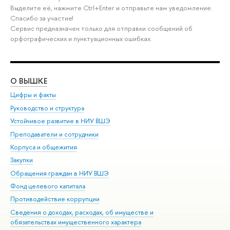
Выделите её, нажмите Ctrl+Enter и отправьте нам уведомление.
Спасибо за участие!
Сервис предназначен только для отправки сообщений об
орфографических и пунктуационных ошибках.
О ВЫШКЕ
ОБ
Цифры и факты
Ли
Руководство и структура
Дов
Устойчивое развитие в НИУ ВШЭ
Ол
Преподаватели и сотрудники
При
Корпуса и общежития
Вы
Закупки
При
Обращения граждан в НИУ ВШЭ
Ас
Фонд целевого капитала
До
Противодействие коррупции
Цен
Сведения о доходах, расходах, об имуществе и
Би
обязательствах имущественного характера
Об