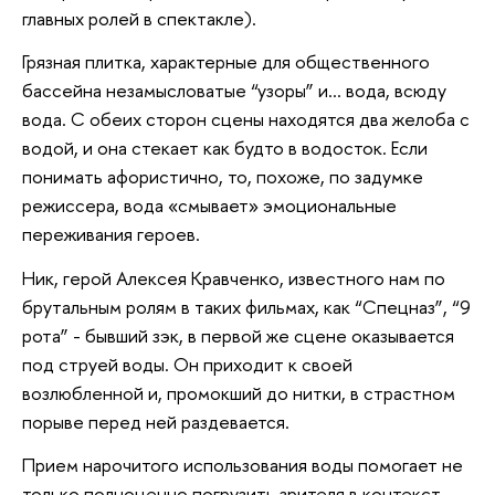
главных ролей в спектакле).
Грязная плитка, характерные для общественного
бассейна незамысловатые “узоры” и... вода, всюду
вода. С обеих сторон сцены находятся два желоба с
водой, и она стекает как будто в водосток. Если
понимать афористично, то, похоже, по задумке
режиссера, вода «смывает» эмоциональные
переживания героев.
Ник, герой Алексея Кравченко, известного нам по
брутальным ролям в таких фильмах, как “Спецназ”, “9
рота” - бывший зэк, в первой же сцене оказывается
под струей воды. Он приходит к своей
возлюбленной и, промокший до нитки, в страстном
порыве перед ней раздевается.
Прием нарочитого использования воды помогает не
только полноценно погрузить зрителя в контекст