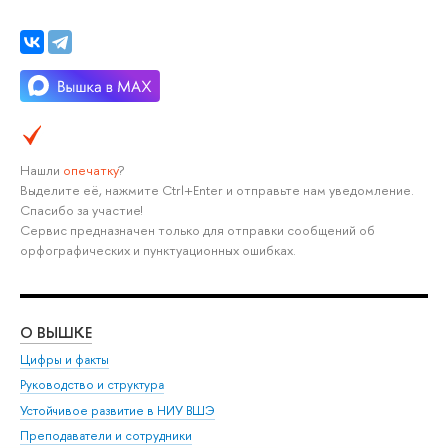
Нашли
опечатку
?
Выделите её, нажмите Ctrl+Enter и отправьте нам уведомление.
Спасибо за участие!
Сервис предназначен только для отправки сообщений об
орфографических и пунктуационных ошибках.
О ВЫШКЕ
ОБ
Цифры и факты
Ли
Руководство и структура
Дов
Устойчивое развитие в НИУ ВШЭ
Ол
Преподаватели и сотрудники
При