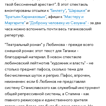
твой бессменный арестант". В этот спектакль
вмонтированы отсылки к
"Гамлету"
,
"Шарашке"
и
"Братьям Карамазовым"
, афиши к
"Мастеру и
Маргарите"
и
"Доброму человеку из Сезуана" -
за два
часа можно вспомнить почти весь таганковский
репертуар.
"Театральный роман" у Любимова - прежде всего
смешной роман: этот текст для Таганки -
благодарный материал. В новом спектакле
любимовский лейтмотив "художник и власть" - не
столько предмет пафоса, сколько тема для
бесчисленных шуток и реприз. Пафос, впрочем,
неизменен: если б Любимов не представлял
систему Станиславского как служебный инструмент
общей репрессивной системы, а Сталина - как
главного режиссера и единственного зрителя
тотального фарса, это было бы даже странно. Не