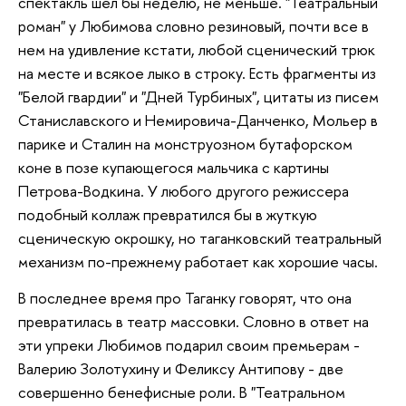
спектакль шел бы неделю, не меньше. "Театральный
роман" у Любимова словно резиновый, почти все в
нем на удивление кстати, любой сценический трюк
на месте и всякое лыко в строку. Есть фрагменты из
"Белой гвардии" и "Дней Турбиных", цитаты из писем
Станиславского и Немировича-Данченко, Мольер в
парике и Сталин на монструозном бутафорском
коне в позе купающегося мальчика с картины
Петрова-Водкина. У любого другого режиссера
подобный коллаж превратился бы в жуткую
сценическую окрошку, но таганковский театральный
механизм по-прежнему работает как хорошие часы.
В последнее время про Таганку говорят, что она
превратилась в театр массовки. Словно в ответ на
эти упреки Любимов подарил своим премьерам -
Валерию Золотухину и Феликсу Антипову - две
совершенно бенефисные роли. В "Театральном