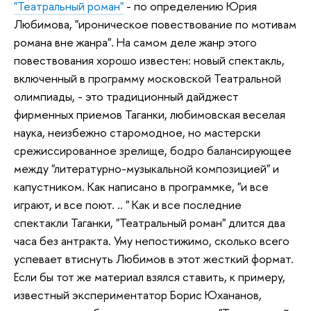
"Театральный роман"
- по определению Юрия
Любимова, "ироническое повествование по мотивам
романа вне жанра". На самом деле жанр этого
повествования хорошо известен: новый спектакль,
включенный в программу московской Театральной
олимпиады, - это традиционный дайджест
фирменных приемов Таганки, любимовская веселая
наука, неизбежно старомодное, но мастерски
срежиссированное зрелище, бодро балансирующее
между "литературно-музыкальной композицией" и
капустником. Как написано в программке, "и все
играют, и все поют. .. " Как и все последние
спектакли Таганки, "Театральный роман" длится два
часа без антракта. Уму непостижимо, сколько всего
успевает втиснуть Любимов в этот жесткий формат.
Если бы тот же материал взялся ставить, к примеру,
известный экспериментатор Борис Юхананов,