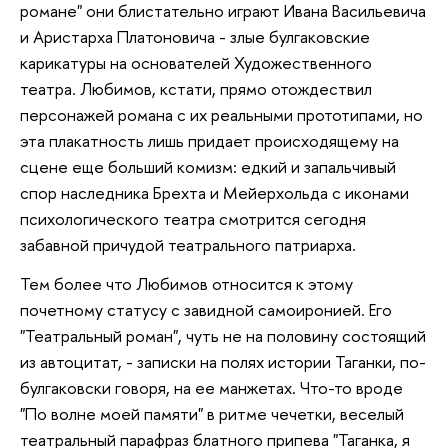
романе" они блистательно играют Ивана Васильевича
и Аристарха Платоновича - злые булгаковские
карикатуры на основателей Художественного
театра. Любимов, кстати, прямо отождествил
персонажей романа с их реальными прототипами, но
эта плакатность лишь придает происходящему на
сцене еще больший комизм: едкий и запальчивый
спор наследника Брехта и Мейерхольда с иконами
психологического театра смотрится сегодня
забавной причудой театрального патриарха.
Тем более что Любимов относится к этому
почетному статусу с завидной самоиронией. Его
"Театральный роман", чуть не на половину состоящий
из автоцитат, - записки на полях истории Таганки, по-
булгаковски говоря, на ее манжетах. Что-то вроде
"По волне моей памяти" в ритме чечетки, веселый
театральный парафраз блатного припева "Таганка, я