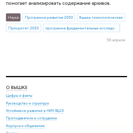
помогает анализировать содержание архивов.
Наука
Программа развития 2030
Вышка технологическая
Приоритет 2030
программа фундаментальных исследований
30 апреля
О ВЫШКЕ
ОБ
Цифры и факты
Ли
Руководство и структура
Дов
Устойчивое развитие в НИУ ВШЭ
Ол
Преподаватели и сотрудники
При
Корпуса и общежития
Вы