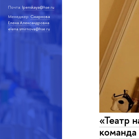
Почта:
lpenskaya@hse.ru
Менеджер:
Смирнова
Елена Александровна
elena.smirnova@hse.ru
«Театр н
команда