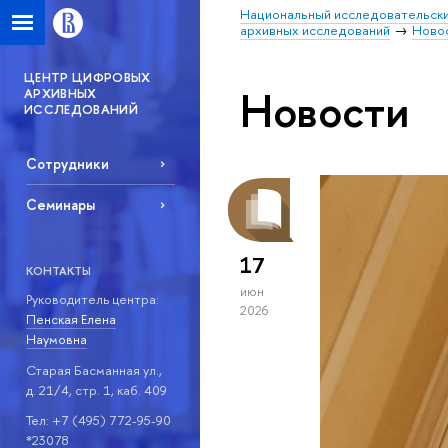
Национальный исследовательски
архивных исследований
Ново
ЦЕНТР ЦИФРОВЫХ
Новости
АРХИВНЫХ
ИССЛЕДОВАНИЙ
Сотрудники
Семинары
17
КОНТАКТЫ
июн
Руководитель центра:
2026
Пенская Елена
Наумовна
Старая Басманная ул.,
д. 21/4, стр. 1, каб. 409
Тел: +7 (495) 772-95-90
*23078