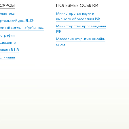
ЕСУРСЫ
ПОЛЕЗНЫЕ ССЫЛКИ
блиотека
Министерство науки и
высшего образования РФ
дательский дом ВШЭ
Министерство просвещения
ижный магазин «БукВышка»
РФ
пография
Массовые открытые онлайн-
диацентр
курсы
рналы ВШЭ
бликации