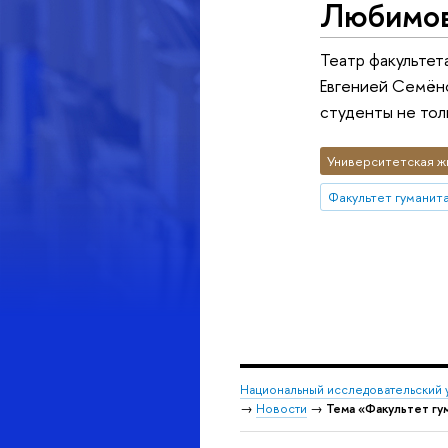
Любимо
Театр факультет
Евгенией Семёно
студенты не тол
Университетская ж
Факультет гуманита
Национальный исследовательский 
→
Новости
→
Тема «Факультет гу