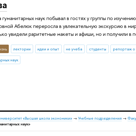
ва
а гуманитарных наук побывал в гостях у группы по изучен
вной Абелюк переросла в увлекательную экскурсию в мир
ько увидели раритетные макеты и афиши, но и получили в 
изнь
лектории
идеи и опыт
не учеба
студенты
репортаж о
рных наук
университет «Высшая школа экономики»
→
Учебные подразделения
→
Факу
манитарных наук»