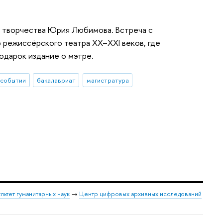
ию творчества Юрия Любимова. Встреча с
 режиссёрского театра XX–XXI веков, где
подарок издание о мэтре.
 событии
бакалавриат
магистратура
льтет гуманитарных наук
→
Центр цифровых архивных исследований