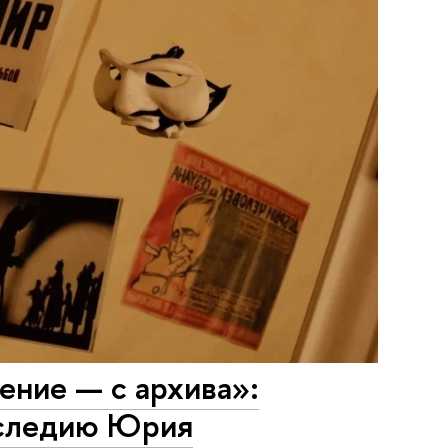
вение — с архива»:
аследию Юрия