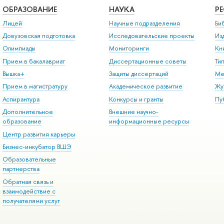
ОБРАЗОВАНИЕ
НАУКА
Р
Лицей
Научные подразделения
Би
Довузовская подготовка
Исследовательские проекты
Из
Олимпиады
Мониторинги
Кн
Прием в бакалавриат
Диссертационные советы
Ти
Вышка+
Защиты диссертаций
Ме
Прием в магистратуру
Академическое развитие
Жу
Аспирантура
Конкурсы и гранты
Пу
Дополнительное
Внешние научно-
образование
информационные ресурсы
Центр развития карьеры
Бизнес-инкубатор ВШЭ
Образовательные
партнерства
Обратная связь и
взаимодействие с
получателями услуг