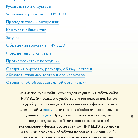
Руководство и структура
Дов
Устойчивое развитие в НИУ ВШЭ
Ол
Преподаватели и сотрудники
При
Корпуса и общежития
Вы
Закупки
При
Обращения граждан в НИУ ВШЭ
Ас
Фонд целевого капитала
До
Противодействие коррупции
Цен
Сведения о доходах, расходах, об имуществе и
Би
обязательствах имущественного характера
Об
Сведения об образовательной организации
Обр
Людям с ограниченными возможностями здоровья
Мы используем файлы cookies для улучшения работы сайта
Единая платежная страница
НИУ ВШЭ и большего удобства его использования. Более
подробную информацию об использовании файлов cookies
Работа в Вышке
можно найти
здесь
, наши правила обработки персональных
данных –
здесь
. Продолжая пользоваться сайтом, вы
✖
Редактору
подтверждаете, что были проинформированы об
© НИУ ВШЭ 1993–2026
Адреса и контакты
Условия использования
использовании файлов cookies сайтом НИУ ВШЭ и согласны
с нашими правилами обработки персональных данных. Вы
материалов
Политика конфиденциальности
Карта сайта
можете отключить файлы cookies в настройках Вашего
Шрифты HSE Sans и HSE Slab разработаны в
Школе дизайна НИУ ВШЭ