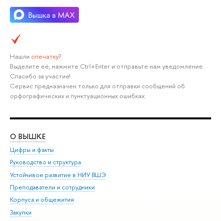
Нашли
опечатку
?
Выделите её, нажмите Ctrl+Enter и отправьте нам уведомление.
Спасибо за участие!
Сервис предназначен только для отправки сообщений об
орфографических и пунктуационных ошибках.
О ВЫШКЕ
ОБ
Цифры и факты
Ли
Руководство и структура
Дов
Устойчивое развитие в НИУ ВШЭ
Ол
Преподаватели и сотрудники
При
Корпуса и общежития
Вы
Закупки
При