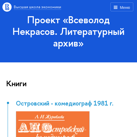
Высшая школа экономики
Меню
Проект «Всеволод
Некрасов. Литературный
архив»
Книги
Островский - комедиограф 1981 г.