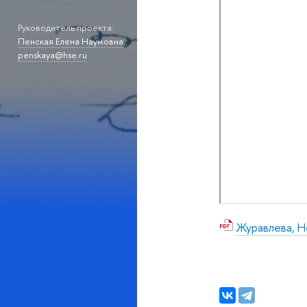
Руководитель проекта:
Пенская Елена Наумовна
,
penskaya@hse.ru
Журавлева, Н