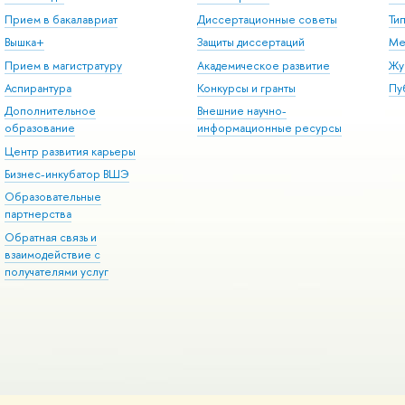
Прием в бакалавриат
Диссертационные советы
Ти
Вышка+
Защиты диссертаций
Ме
Прием в магистратуру
Академическое развитие
Жу
Аспирантура
Конкурсы и гранты
Пу
Дополнительное
Внешние научно-
образование
информационные ресурсы
Центр развития карьеры
Бизнес-инкубатор ВШЭ
Образовательные
партнерства
Обратная связь и
взаимодействие с
получателями услуг