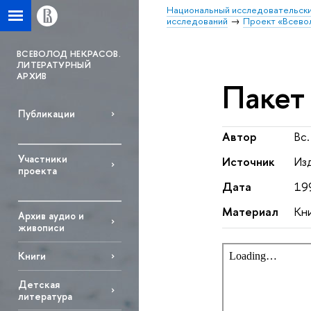
Национальный исследовательски
исследований
Проект «Всево
ВСЕВОЛОД НЕКРАСОВ.
ЛИТЕРАТУРНЫЙ
АРХИВ
Пакет
Публикации
Автор
Вс.
Участники
Источник
Изд
проекта
Дата
19
Материал
Кни
Архив аудио и
живописи
Книги
Детская
литература