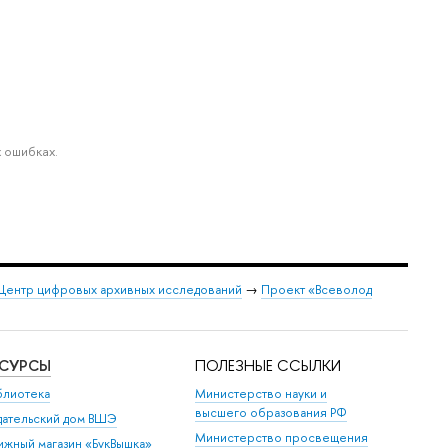
 ошибках.
Центр цифровых архивных исследований
→
Проект «Всеволод
ЕСУРСЫ
ПОЛЕЗНЫЕ ССЫЛКИ
блиотека
Министерство науки и
высшего образования РФ
дательский дом ВШЭ
Министерство просвещения
ижный магазин «БукВышка»