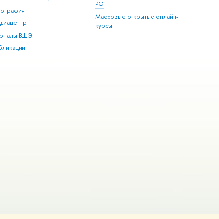
РФ
пография
Массовые открытые онлайн-
диацентр
курсы
рналы ВШЭ
бликации