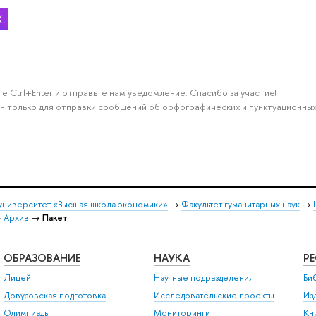
е Ctrl+Enter и отправьте нам уведомление. Спасибо за участие!
н только для отправки сообщений об орфографических и пунктуационных
университет «Высшая школа экономики»
→
Факультет гуманитарных наук
→
→
Архив
→
Пакет
ОБРАЗОВАНИЕ
НАУКА
Р
Лицей
Научные подразделения
Би
Довузовская подготовка
Исследовательские проекты
Из
Олимпиады
Мониторинги
Кн