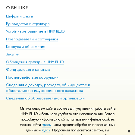
О ВЫШКЕ
ОБ
Цифры и факты
Ли
Руководство и структура
Дов
Устойчивое развитие в НИУ ВШЭ
Ол
Преподаватели и сотрудники
При
Корпуса и общежития
Вы
Закупки
При
Обращения граждан в НИУ ВШЭ
Ас
Фонд целевого капитала
До
Противодействие коррупции
Цен
Сведения о доходах, расходах, об имуществе и
Би
обязательствах имущественного характера
Об
Сведения об образовательной организации
Обр
Людям с ограниченными возможностями здоровья
Мы используем файлы cookies для улучшения работы сайта
Единая платежная страница
НИУ ВШЭ и большего удобства его использования. Более
подробную информацию об использовании файлов cookies
Работа в Вышке
можно найти
здесь
, наши правила обработки персональных
данных –
здесь
. Продолжая пользоваться сайтом, вы
✖
Редактору