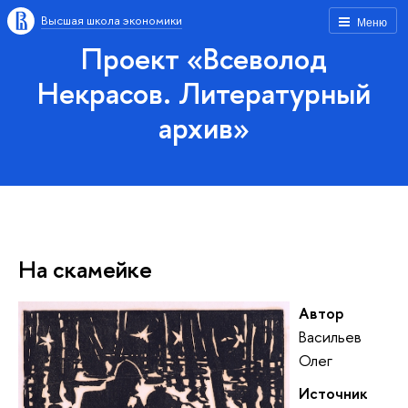
Высшая школа экономики
Меню
Проект «Всеволод
Некрасов. Литературный
архив»
На скамейке
Автор
Васильев
Олег
Источник