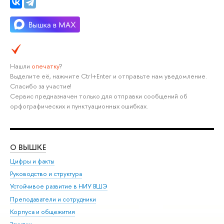
Нашли
опечатку
?
Выделите её, нажмите Ctrl+Enter и отправьте нам уведомление.
Спасибо за участие!
Сервис предназначен только для отправки сообщений об
орфографических и пунктуационных ошибках.
О ВЫШКЕ
ОБ
Цифры и факты
Ли
Руководство и структура
Дов
Устойчивое развитие в НИУ ВШЭ
Ол
Преподаватели и сотрудники
При
Корпуса и общежития
Вы