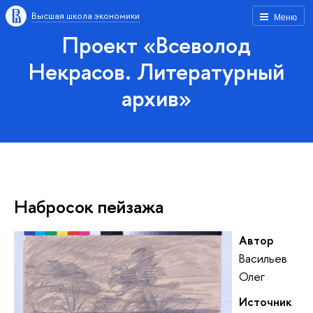
Высшая школа экономики
Меню
Проект «Всеволод
Некрасов. Литературный
архив»
Набросок пейзажа
Автор
Васильев
Олег
Источник