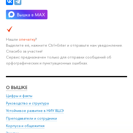
Нашли
опечатку
?
Выделите её, нажмите Ctrl+Enter и отправьте нам уведомление.
Спасибо за участие!
Сервис предназначен только для отправки сообщений об
орфографических и пунктуационных ошибках.
О ВЫШКЕ
ОБ
Цифры и факты
Ли
Руководство и структура
Дов
Устойчивое развитие в НИУ ВШЭ
Ол
Преподаватели и сотрудники
При
Корпуса и общежития
Вы