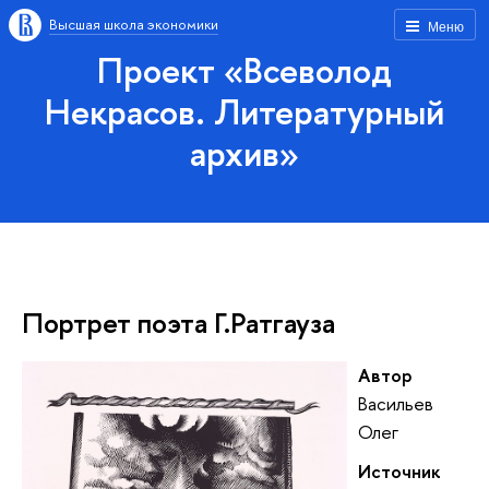
Высшая школа экономики
Меню
Проект «Всеволод
Некрасов. Литературный
архив»
Портрет поэта Г.Ратгауза
Автор
Васильев
Олег
Источник