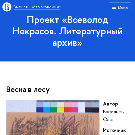
Высшая школа экономики
Меню
Проект «Всеволод
Некрасов. Литературный
архив»
Весна в лесу
Автор
Васильев
Олег
Источник