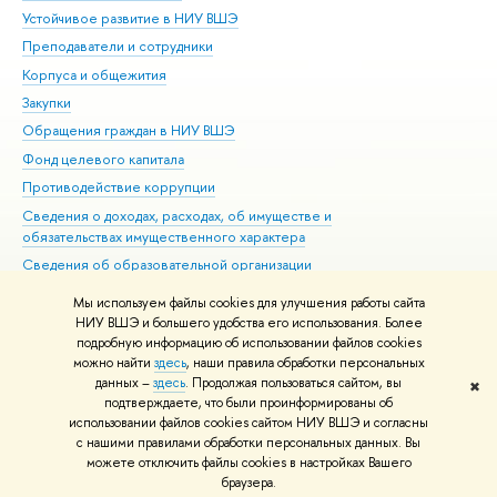
Устойчивое развитие в НИУ ВШЭ
Ол
Преподаватели и сотрудники
При
Корпуса и общежития
Вы
Закупки
При
Обращения граждан в НИУ ВШЭ
Ас
Фонд целевого капитала
До
Противодействие коррупции
Цен
Сведения о доходах, расходах, об имуществе и
Би
обязательствах имущественного характера
Об
Сведения об образовательной организации
Обр
Людям с ограниченными возможностями здоровья
Мы используем файлы cookies для улучшения работы сайта
Единая платежная страница
НИУ ВШЭ и большего удобства его использования. Более
подробную информацию об использовании файлов cookies
Работа в Вышке
можно найти
здесь
, наши правила обработки персональных
данных –
здесь
. Продолжая пользоваться сайтом, вы
✖
Редактору
подтверждаете, что были проинформированы об
© НИУ ВШЭ 1993–2026
Адреса и контакты
Условия использования
использовании файлов cookies сайтом НИУ ВШЭ и согласны
с нашими правилами обработки персональных данных. Вы
материалов
Политика конфиденциальности
Карта сайта
можете отключить файлы cookies в настройках Вашего
Шрифты HSE Sans и HSE Slab разработаны в
Школе дизайна НИУ ВШЭ
браузера.