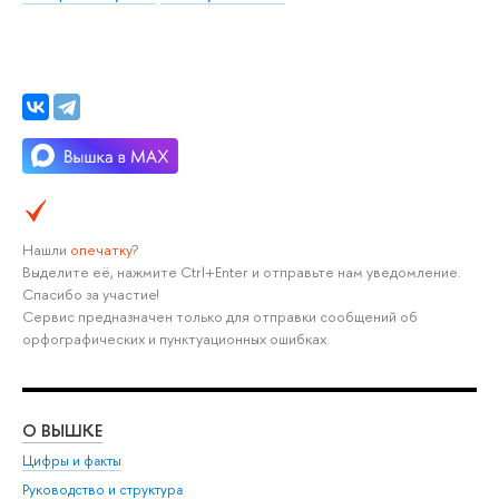
Нашли
опечатку
?
Выделите её, нажмите Ctrl+Enter и отправьте нам уведомление.
Спасибо за участие!
Сервис предназначен только для отправки сообщений об
орфографических и пунктуационных ошибках.
О ВЫШКЕ
ОБ
Цифры и факты
Ли
Руководство и структура
Дов