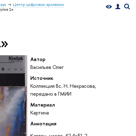
аук
Центр цифровых архивных
улка 1»
1»
Автор
Васильев Олег
Источник
Коллекция Вс. Н. Некрасова,
передано в ГМИИ
Материал
Картина
Аннотация
Картон, масло. 42,4x31,2.