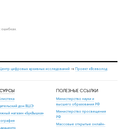
 ошибках.
Центр цифровых архивных исследований
→
Проект «Всеволод
ЕСУРСЫ
ПОЛЕЗНЫЕ ССЫЛКИ
блиотека
Министерство науки и
высшего образования РФ
дательский дом ВШЭ
Министерство просвещения
ижный магазин «БукВышка»
РФ
пография
Массовые открытые онлайн-
диацентр