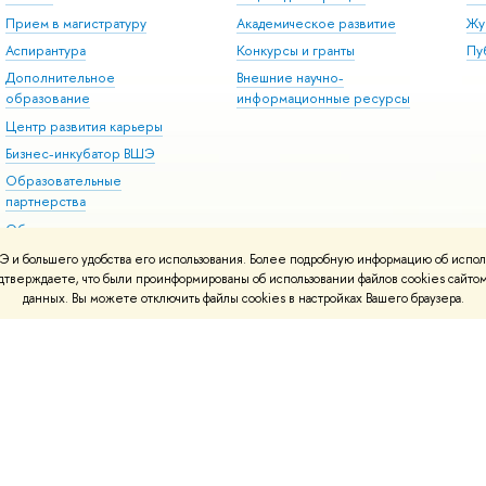
Прием в магистратуру
Академическое развитие
Жу
Аспирантура
Конкурсы и гранты
Пу
Дополнительное
Внешние научно-
образование
информационные ресурсы
Центр развития карьеры
Бизнес-инкубатор ВШЭ
Образовательные
партнерства
Обратная связь и
взаимодействие с
 и большего удобства его использования. Более подробную информацию об испол
получателями услуг
подтверждаете, что были проинформированы об использовании файлов cookies сай
данных. Вы можете отключить файлы cookies в настройках Вашего браузера.
онтакты
Условия использования материалов
Политика конфиденциальност
ботаны в
Школе дизайна НИУ ВШЭ