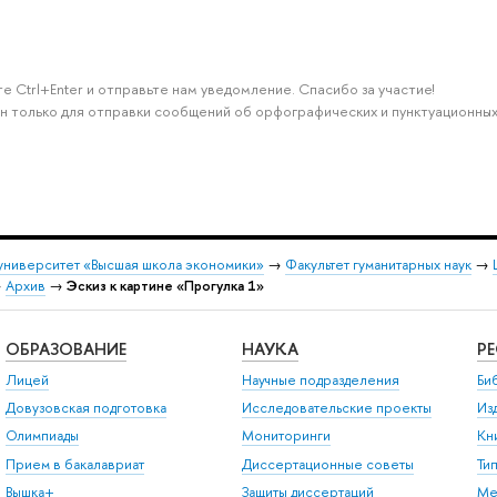
е Ctrl+Enter и отправьте нам уведомление. Спасибо за участие!
н только для отправки сообщений об орфографических и пунктуационных
университет «Высшая школа экономики»
→
Факультет гуманитарных наук
→
→
Архив
→
Эскиз к картине «Прогулка 1»
ОБРАЗОВАНИЕ
НАУКА
Р
Лицей
Научные подразделения
Би
Довузовская подготовка
Исследовательские проекты
Из
Олимпиады
Мониторинги
Кн
Прием в бакалавриат
Диссертационные советы
Ти
Вышка+
Защиты диссертаций
Ме