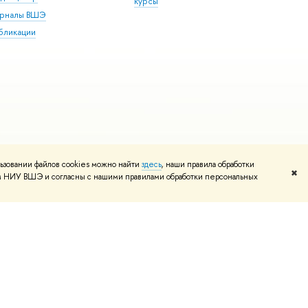
курсы
рналы ВШЭ
бликации
ьзовании файлов cookies можно найти
здесь
, наши правила обработки
✖
том НИУ ВШЭ и согласны с нашими правилами обработки персональных
и
Карта сайта
Редактору