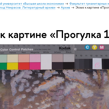
й университет «Высшая школа экономики»
Факультет гуманитарных н
лод Некрасов. Литературный архив»
Архив
Эскиз к картине «Прог
 к картине «Прогулка 