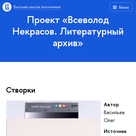
Высшая школа экономики
Меню
Проект «Всеволод
Некрасов. Литературный
архив»
Створки
Автор
Васильев
Олег
Источник