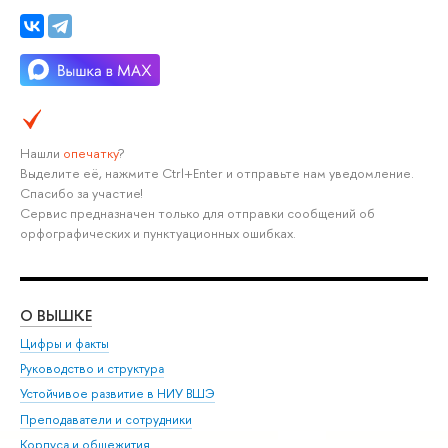
Нашли
опечатку
?
Выделите её, нажмите Ctrl+Enter и отправьте нам уведомление.
Спасибо за участие!
Сервис предназначен только для отправки сообщений об
орфографических и пунктуационных ошибках.
О ВЫШКЕ
ОБ
Цифры и факты
Ли
Руководство и структура
Дов
Устойчивое развитие в НИУ ВШЭ
Ол
Преподаватели и сотрудники
При
Корпуса и общежития
Вы