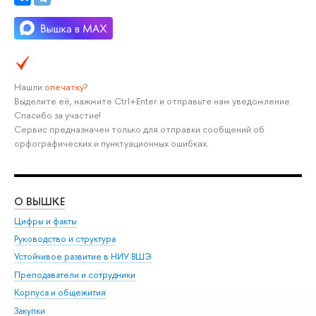
Нашли
опечатку
?
Выделите её, нажмите Ctrl+Enter и отправьте нам уведомление.
Спасибо за участие!
Сервис предназначен только для отправки сообщений об
орфографических и пунктуационных ошибках.
О ВЫШКЕ
ОБ
Цифры и факты
Ли
Руководство и структура
Дов
Устойчивое развитие в НИУ ВШЭ
Ол
Преподаватели и сотрудники
При
Корпуса и общежития
Вы
Закупки
При