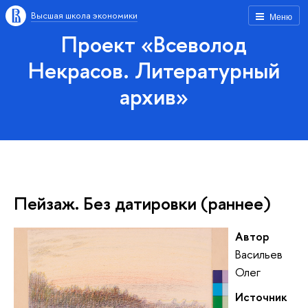
Высшая школа экономики
Меню
Проект «Всеволод
Некрасов. Литературный
архив»
Пейзаж. Без датировки (раннее)
Автор
Васильев
Олег
Источник