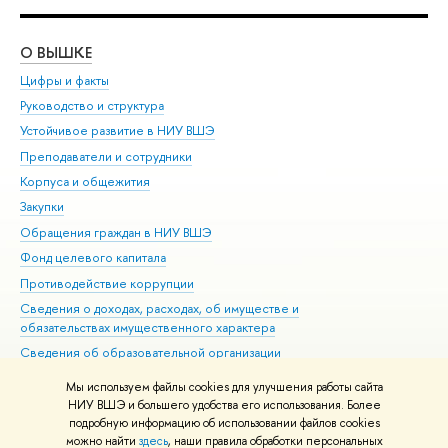
О ВЫШКЕ
ОБ
Цифры и факты
Ли
Руководство и структура
Дов
Устойчивое развитие в НИУ ВШЭ
Ол
Преподаватели и сотрудники
При
Корпуса и общежития
Вы
Закупки
При
Обращения граждан в НИУ ВШЭ
Ас
Фонд целевого капитала
До
Противодействие коррупции
Цен
Сведения о доходах, расходах, об имуществе и
Би
обязательствах имущественного характера
Об
Сведения об образовательной организации
Обр
Людям с ограниченными возможностями здоровья
Мы используем файлы cookies для улучшения работы сайта
Единая платежная страница
НИУ ВШЭ и большего удобства его использования. Более
подробную информацию об использовании файлов cookies
Работа в Вышке
можно найти
здесь
, наши правила обработки персональных