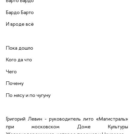
Барто Бардо
Бардо Барто
И вроде всё
Пока дошло
Кого да что
Чего
Почему
По мясу и по чугуну
Григорий Левин - руководитель лито «Магистраль»
при московском Доме Культуры