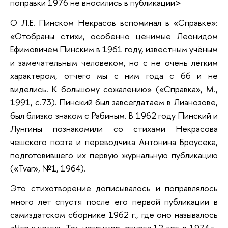
поправки 1976 не вносились в публикации>
О Л.Е. Пинском Некрасов вспоминал в «Справке»:
«Отобраны стихи, особенно ценимые Леонидом
Ефимовичем Пинским в 1961 году, известным учёным
и замечательным человеком, но с не очень лёгким
характером, отчего мы с ним года с 66 и не
виделись. К большому сожалению» («Справка», М.,
1991, с.73). Пинский был завсегдатаем в Лианозове,
был близко знаком с Рабиным. В 1962 году Пинский и
Лунгины познакомили со стихами Некрасова
чешского поэта и переводчика Антонина Броусека,
подготовившего их первую журнальную публикацию
(«Tvar», №1, 1964).
Это стихотворение дописывалось и поправлялось
много лет спустя после его первой публикации в
самиздатском сборнике 1962 г., где оно называлось
«Что к чему». Так, например, спустя 12 лет, в 1974 г.,