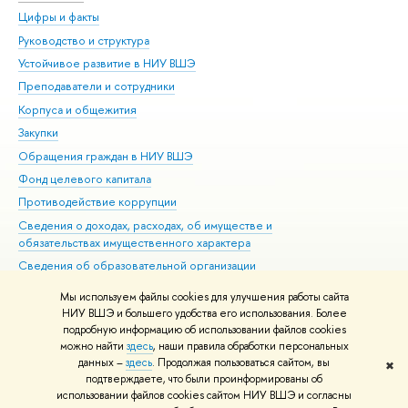
Цифры и факты
Ли
Руководство и структура
Дов
Устойчивое развитие в НИУ ВШЭ
Ол
Преподаватели и сотрудники
При
Корпуса и общежития
Вы
Закупки
При
Обращения граждан в НИУ ВШЭ
Ас
Фонд целевого капитала
До
Противодействие коррупции
Цен
Сведения о доходах, расходах, об имуществе и
Би
обязательствах имущественного характера
Об
Сведения об образовательной организации
Обр
Людям с ограниченными возможностями здоровья
Мы используем файлы cookies для улучшения работы сайта
Единая платежная страница
НИУ ВШЭ и большего удобства его использования. Более
подробную информацию об использовании файлов cookies
Работа в Вышке
можно найти
здесь
, наши правила обработки персональных
данных –
здесь
. Продолжая пользоваться сайтом, вы
✖
Редактору
подтверждаете, что были проинформированы об
© НИУ ВШЭ 1993–2026
Адреса и контакты
Условия использования
использовании файлов cookies сайтом НИУ ВШЭ и согласны