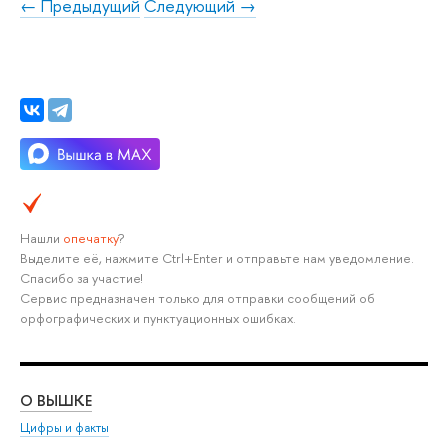
← Предыдущий
Следующий →
Нашли
опечатку
?
Выделите её, нажмите Ctrl+Enter и отправьте нам уведомление.
Спасибо за участие!
Сервис предназначен только для отправки сообщений об
орфографических и пунктуационных ошибках.
О ВЫШКЕ
ОБ
Цифры и факты
Ли