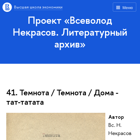
Высшая школа экономики
Меню
Проект «Всеволод
Некрасов. Литературный
архив»
41. Темнота / Темнота / Дома -
тат-татата
Автор
Вс. Н.
Некрасов