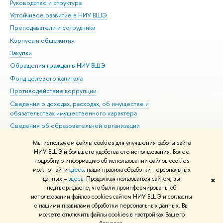
Руководство и структура
Дов
Устойчивое развитие в НИУ ВШЭ
Ол
Преподаватели и сотрудники
При
Корпуса и общежития
Вы
Закупки
При
Обращения граждан в НИУ ВШЭ
Ас
Фонд целевого капитала
До
Противодействие коррупции
Цен
Сведения о доходах, расходах, об имуществе и
Би
обязательствах имущественного характера
Об
Сведения об образовательной организации
Обр
Людям с ограниченными возможностями здоровья
Мы используем файлы cookies для улучшения работы сайта
Единая платежная страница
НИУ ВШЭ и большего удобства его использования. Более
подробную информацию об использовании файлов cookies
Работа в Вышке
можно найти
здесь
, наши правила обработки персональных
данных –
здесь
. Продолжая пользоваться сайтом, вы
✖
Редактору
подтверждаете, что были проинформированы об
© НИУ ВШЭ 1993–2026
Адреса и контакты
Условия использования
использовании файлов cookies сайтом НИУ ВШЭ и согласны
с нашими правилами обработки персональных данных. Вы
материалов
Политика конфиденциальности
Карта сайта
можете отключить файлы cookies в настройках Вашего
Шрифты HSE Sans и HSE Slab разработаны в
Школе дизайна НИУ ВШЭ