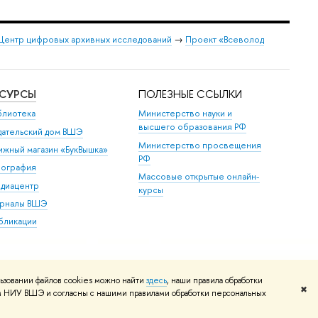
Центр цифровых архивных исследований
→
Проект «Всеволод
ЕСУРСЫ
ПОЛЕЗНЫЕ ССЫЛКИ
блиотека
Министерство науки и
высшего образования РФ
дательский дом ВШЭ
Министерство просвещения
ижный магазин «БукВышка»
РФ
пография
Массовые открытые онлайн-
диацентр
курсы
рналы ВШЭ
бликации
ьзовании файлов cookies можно найти
здесь
, наши правила обработки
✖
том НИУ ВШЭ и согласны с нашими правилами обработки персональных