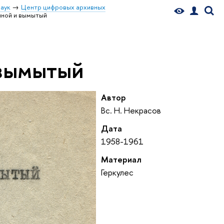
аук
Центр цифровых архивных
шной и вымытый
 вымытый
Автор
Вс. Н. Некрасов
Дата
1958-1961
Материал
Геркулес