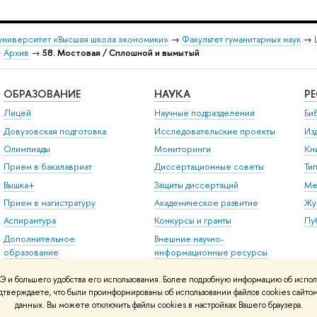
университет «Высшая школа экономики»
→
Факультет гуманитарных наук
→
→
Архив
→
58. Мостовая / Сплошной и вымытый
ОБРАЗОВАНИЕ
НАУКА
Р
Лицей
Научные подразделения
Би
Довузовская подготовка
Исследовательские проекты
Из
Олимпиады
Мониторинги
Кн
Прием в бакалавриат
Диссертационные советы
Ти
Вышка+
Защиты диссертаций
Ме
Прием в магистратуру
Академическое развитие
Жу
Аспирантура
Конкурсы и гранты
Пу
Дополнительное
Внешние научно-
образование
информационные ресурсы
Центр развития карьеры
 и большего удобства его использования. Более подробную информацию об испол
Бизнес-инкубатор ВШЭ
подтверждаете, что были проинформированы об использовании файлов cookies сай
данных. Вы можете отключить файлы cookies в настройках Вашего браузера.
Образовательные