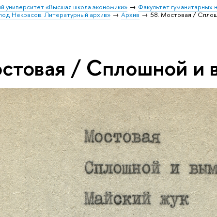
й университет «Высшая школа экономики»
Факультет гуманитарных н
лод Некрасов. Литературный архив»
Архив
58. Мостовая / Спло
остовая / Сплошной и