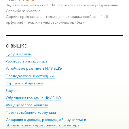
Выделите её, нажмите Ctrl+Enter и отправьте нам уведомление.
Спасибо за участие!
Сервис предназначен только для отправки сообщений об
орфографических и пунктуационных ошибках.
О ВЫШКЕ
ОБ
Цифры и факты
Ли
Руководство и структура
Дов
Устойчивое развитие в НИУ ВШЭ
Ол
Преподаватели и сотрудники
При
Корпуса и общежития
Вы
Закупки
При
Обращения граждан в НИУ ВШЭ
Ас
Фонд целевого капитала
До
Противодействие коррупции
Цен
Сведения о доходах, расходах, об имуществе и
Би
обязательствах имущественного характера
Об