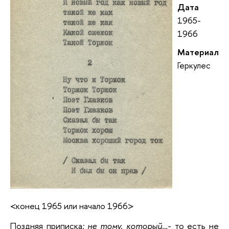
Дата
1965-
1966
Материал
Геркулес
<конец 1965 или начало 1966>
Поздняя приписка
: не тому, который…
- то есть не