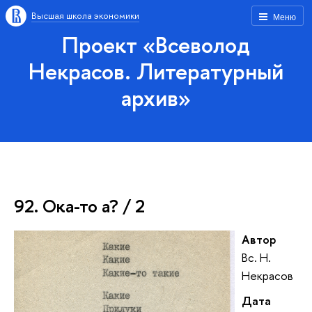
Высшая школа экономики
Меню
Проект «Всеволод
Некрасов. Литературный
архив»
92. Ока-то а? / 2
Автор
Вс. Н.
Некрасов
Дата