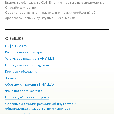
Выделите её, нажмите Ctrl+Enter и отправьте нам уведомление.
Спасибо за участие!
Сервис предназначен только для отправки сообщений об
орфографических и пунктуационных ошибках.
О ВЫШКЕ
ОБ
Цифры и факты
Ли
Руководство и структура
Дов
Устойчивое развитие в НИУ ВШЭ
Ол
Преподаватели и сотрудники
При
Корпуса и общежития
Вы
Закупки
При
Обращения граждан в НИУ ВШЭ
Ас
Фонд целевого капитала
До
Противодействие коррупции
Цен
Сведения о доходах, расходах, об имуществе и
Би
обязательствах имущественного характера
Об