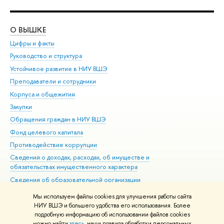
О ВЫШКЕ
ОБ
Цифры и факты
Ли
Руководство и структура
Дов
Устойчивое развитие в НИУ ВШЭ
Ол
Преподаватели и сотрудники
При
Корпуса и общежития
Вы
Закупки
При
Обращения граждан в НИУ ВШЭ
Ас
Фонд целевого капитала
До
Противодействие коррупции
Цен
Сведения о доходах, расходах, об имуществе и
Би
обязательствах имущественного характера
Об
Сведения об образовательной организации
Обр
Людям с ограниченными возможностями здоровья
Мы используем файлы cookies для улучшения работы сайта
Единая платежная страница
НИУ ВШЭ и большего удобства его использования. Более
подробную информацию об использовании файлов cookies
Работа в Вышке
можно найти
здесь
, наши правила обработки персональных