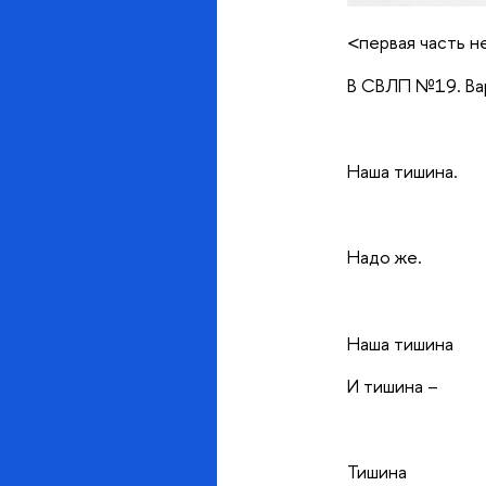
<первая часть н
В СВЛП №19. Вар
Наша тишина.
Надо же.
Наша тишина
И тишина –
Тишина