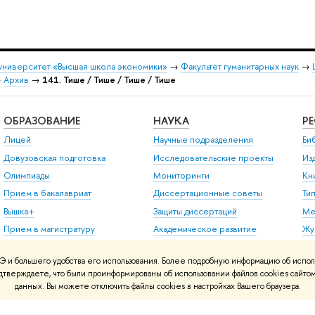
университет «Высшая школа экономики»
→
Факультет гуманитарных наук
→
→
Архив
→
141. Тише / Тише / Тише / Тише
ОБРАЗОВАНИЕ
НАУКА
Р
Лицей
Научные подразделения
Би
Довузовская подготовка
Исследовательские проекты
Из
Олимпиады
Мониторинги
Кн
Прием в бакалавриат
Диссертационные советы
Ти
Вышка+
Защиты диссертаций
Ме
Прием в магистратуру
Академическое развитие
Жу
Аспирантура
Конкурсы и гранты
Пу
 и большего удобства его использования. Более подробную информацию об испол
Дополнительное
Внешние научно-
подтверждаете, что были проинформированы об использовании файлов cookies сай
образование
информационные ресурсы
данных. Вы можете отключить файлы cookies в настройках Вашего браузера.
Центр развития карьеры
Бизнес-инкубатор ВШЭ