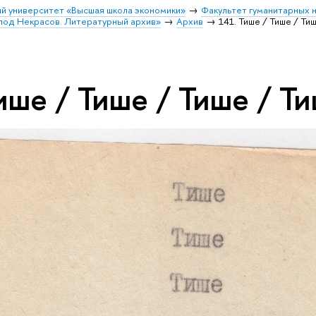
й университет «Высшая школа экономики»
Факультет гуманитарных н
лод Некрасов. Литературный архив»
Архив
141. Тише / Тише / Ти
ише / Тише / Тише / Т