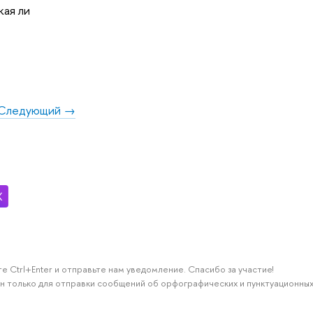
кая ли
Следующий →
е Ctrl+Enter и отправьте нам уведомление. Спасибо за участие!
н только для отправки сообщений об орфографических и пунктуационных