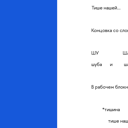
Тише нашей…
Концовка со сло
ШУ Ш
шуба и ша
В рабочем блокно
*тишина
тише наш