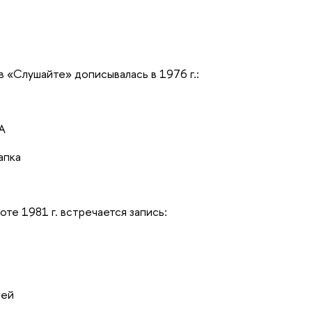
в «Слушайте» дописывалась в 1976 г.:
А
пка
те 1981 г. встречается запись:
ей