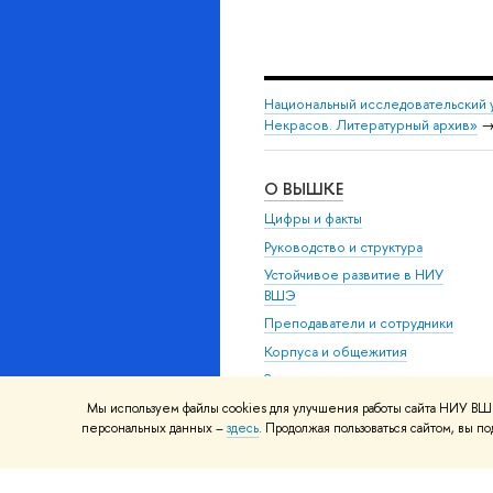
Национальный исследовательский 
Некрасов. Литературный архив»
О ВЫШКЕ
Цифры и факты
Руководство и структура
Устойчивое развитие в НИУ
ВШЭ
Преподаватели и сотрудники
Корпуса и общежития
Закупки
Обращения граждан в НИУ
Мы используем файлы cookies для улучшения работы сайта НИУ ВШЭ
ВШЭ
персональных данных –
здесь
. Продолжая пользоваться сайтом, вы 
Фонд целевого капитала
Противодействие коррупции