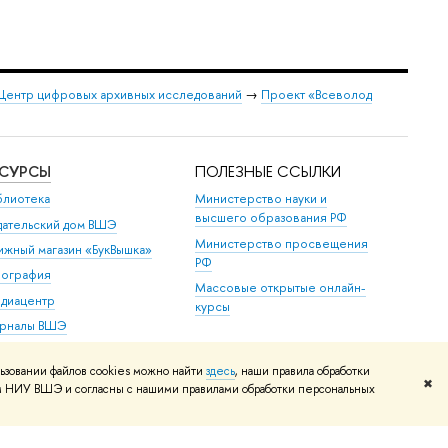
Центр цифровых архивных исследований
→
Проект «Всеволод
ЕСУРСЫ
ПОЛЕЗНЫЕ ССЫЛКИ
блиотека
Министерство науки и
высшего образования РФ
дательский дом ВШЭ
Министерство просвещения
ижный магазин «БукВышка»
РФ
пография
Массовые открытые онлайн-
диацентр
курсы
рналы ВШЭ
бликации
ьзовании файлов cookies можно найти
здесь
, наши правила обработки
✖
том НИУ ВШЭ и согласны с нашими правилами обработки персональных