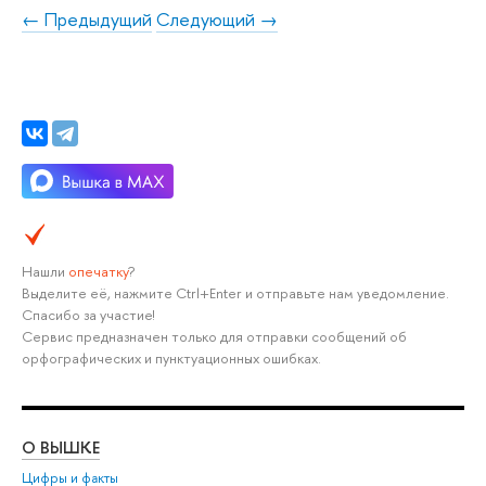
← Предыдущий
Следующий →
Нашли
опечатку
?
Выделите её, нажмите Ctrl+Enter и отправьте нам уведомление.
Спасибо за участие!
Сервис предназначен только для отправки сообщений об
орфографических и пунктуационных ошибках.
О ВЫШКЕ
ОБ
Цифры и факты
Ли