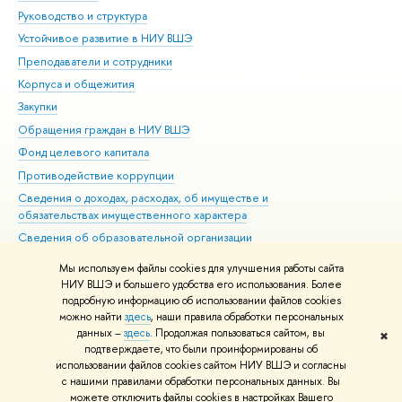
Руководство и структура
Дов
Устойчивое развитие в НИУ ВШЭ
Ол
Преподаватели и сотрудники
При
Корпуса и общежития
Вы
Закупки
При
Обращения граждан в НИУ ВШЭ
Ас
Фонд целевого капитала
До
Противодействие коррупции
Цен
Сведения о доходах, расходах, об имуществе и
Би
обязательствах имущественного характера
Об
Сведения об образовательной организации
Обр
Людям с ограниченными возможностями здоровья
Мы используем файлы cookies для улучшения работы сайта
Единая платежная страница
НИУ ВШЭ и большего удобства его использования. Более
подробную информацию об использовании файлов cookies
Работа в Вышке
можно найти
здесь
, наши правила обработки персональных
данных –
здесь
. Продолжая пользоваться сайтом, вы
✖
Редактору
подтверждаете, что были проинформированы об
© НИУ ВШЭ 1993–2026
Адреса и контакты
Условия использования
использовании файлов cookies сайтом НИУ ВШЭ и согласны
с нашими правилами обработки персональных данных. Вы
материалов
Политика конфиденциальности
Карта сайта
можете отключить файлы cookies в настройках Вашего
Шрифты HSE Sans и HSE Slab разработаны в
Школе дизайна НИУ ВШЭ