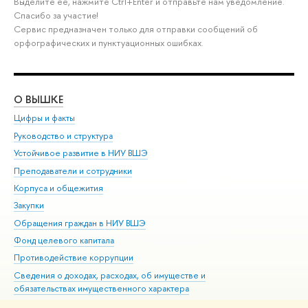
Выделите её, нажмите Ctrl+Enter и отправьте нам уведомление.
Спасибо за участие!
Сервис предназначен только для отправки сообщений об
орфографических и пунктуационных ошибках.
О ВЫШКЕ
ОБ
Цифры и факты
Ли
Руководство и структура
Дов
Устойчивое развитие в НИУ ВШЭ
Ол
Преподаватели и сотрудники
При
Корпуса и общежития
Вы
Закупки
При
Обращения граждан в НИУ ВШЭ
Ас
Фонд целевого капитала
До
Противодействие коррупции
Цен
Сведения о доходах, расходах, об имуществе и
Би
обязательствах имущественного характера
Об
Сведения об образовательной организации