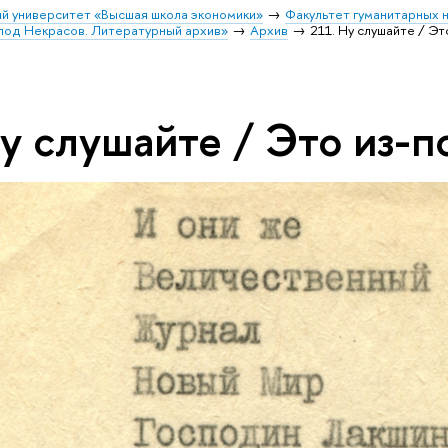
й университет «Высшая школа экономики»
Факультет гуманитарных н
лод Некрасов. Литературный архив»
Архив
211. Ну слушайте / Эт
у слушайте / Это из-п