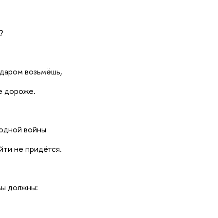
?
 даром возьмёшь,
е дороже.
 одной войны
йти не придётся.
вы должны: