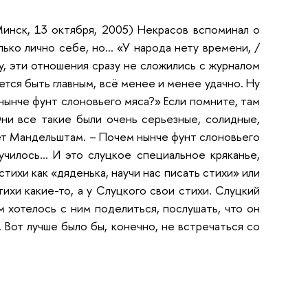
инск, 13 октября, 2005) Некрасов вспоминал о
ко лично себе, но... «У народа нету времени, /
у, эти отношения сразу не сложились с журналом
ется быть главным, всё менее и менее удачно. Ну
нынче фунт слоновьего мяса?» Если помните, там
ни все такие были очень серьезные, солидные,
шет Мандельштам. – Почем нынче фунт слоновьего
лучилось… И это слуцкое специальное кряканье,
стихи как «дяденька, научи нас писать стихи» или
тихи какие-то, а у Слуцкого свои стихи. Слуцкий
м хотелось с ним поделиться, послушать, что он
 Вот лучше было бы, конечно, не встречаться со