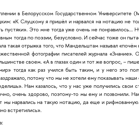
плении в Белорусском Государственном Университете (М
ким: «К Слуцкому я пришёл и нарвался на нотацию не толь
ь пустяки». Это мне тогда уже очень не понравилось… Н
авным тогда по поэзии, безусловно. И сейчас тоже он пыта
ыла такая отрыжка того, что Мандельштам называл «почём 
ржественной фотографии писателей журнала «Знание». О
льшинстве своем. «А в глазах один и тот же вопрос, – пи
ир» тогда как раз учился быть таким, и у него это по
раздражало, потому что мы не хотели ему показывать наши 
еделишь». Нам казалось, что у нас уже получились свои с
ечно, очень здорово, поэтому-то мы ему и позвонили. На
ет мы нарвались на такую нотацию, да еще и рифмованную.
но встретились».
а: