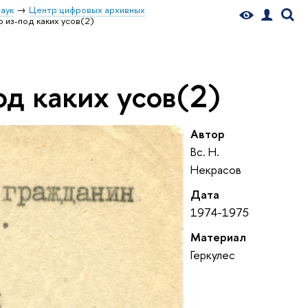
аук
Центр цифровых архивных
о из-под каких усов(2)
од каких усов(2)
Автор
Вс. Н.
Некрасов
Дата
1974-1975
Материал
Геркулес