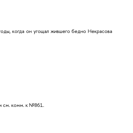
годы, когда он угощал жившего бедно Некрасова
м см. комм. к №861.