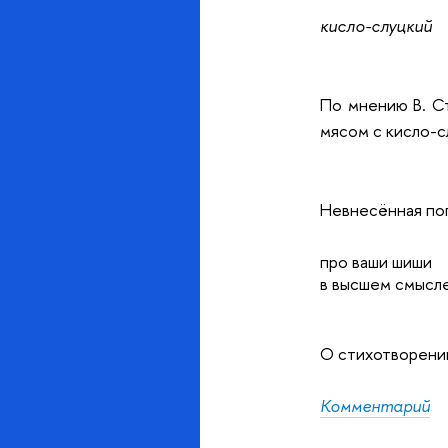
кисло-слуцкий
По мнению В. Ст
мясом с кисло-с
Невнесённая поп
про ваши шиши
в высшем смысл
О стихотворении
Комментарий