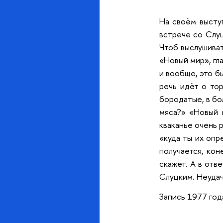
На своём высту
встрече со Слуц
Чтоб выслушиват
«Новый мир», гл
и вообще, это б
речь идёт о то
бородатые, в бо
мяса?» «Новый м
кваканье очень 
«куда ты их опр
получается, кон
скажет. А в отв
Слуцким. Неудач
Запись 1977 год