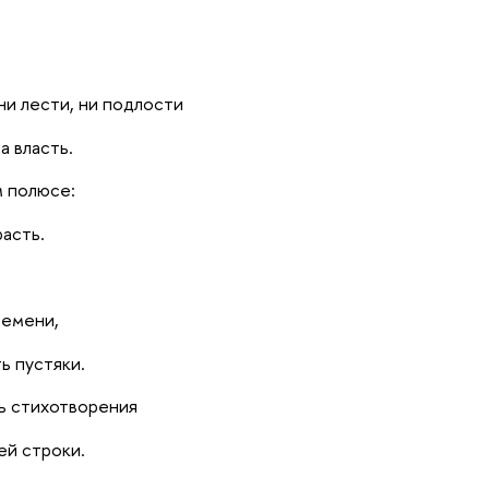
 ни лести, ни подлости
 власть.
м полюсе:
расть.
ремени,
ь пустяки.
ь стихотворения
ей строки.