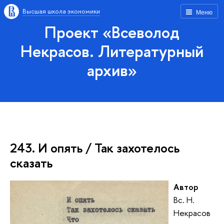
Высшая школа экономики
Меню
Проект «Всеволод
Некрасов. Литературный
архив»
243. И опять / Так захотелось
сказать
Автор
Вс. Н.
Некрасов