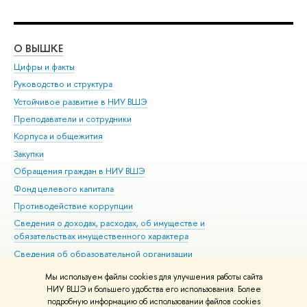
О ВЫШКЕ
ОБ
Цифры и факты
Ли
Руководство и структура
Дов
Устойчивое развитие в НИУ ВШЭ
Ол
Преподаватели и сотрудники
При
Корпуса и общежития
Вы
Закупки
При
Обращения граждан в НИУ ВШЭ
Ас
Фонд целевого капитала
До
Противодействие коррупции
Цен
Сведения о доходах, расходах, об имуществе и
Би
обязательствах имущественного характера
Об
Сведения об образовательной организации
Обр
Людям с ограниченными возможностями здоровья
Мы используем файлы cookies для улучшения работы сайта
Единая платежная страница
НИУ ВШЭ и большего удобства его использования. Более
подробную информацию об использовании файлов cookies
Работа в Вышке