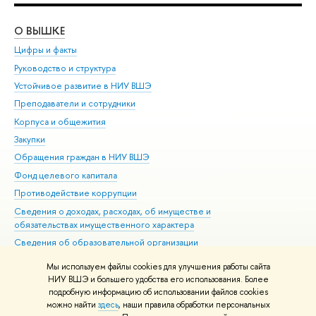
О ВЫШКЕ
ОБ
Цифры и факты
Ли
Руководство и структура
Дов
Устойчивое развитие в НИУ ВШЭ
Ол
Преподаватели и сотрудники
При
Корпуса и общежития
Вы
Закупки
При
Обращения граждан в НИУ ВШЭ
Ас
Фонд целевого капитала
До
Противодействие коррупции
Цен
Сведения о доходах, расходах, об имуществе и
Би
обязательствах имущественного характера
Об
Сведения об образовательной организации
Обр
Людям с ограниченными возможностями здоровья
Мы используем файлы cookies для улучшения работы сайта
Единая платежная страница
НИУ ВШЭ и большего удобства его использования. Более
подробную информацию об использовании файлов cookies
Работа в Вышке
можно найти
здесь
, наши правила обработки персональных