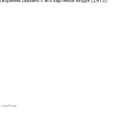
творения связано с его картиной «Иду» (1975).
 ошибках.