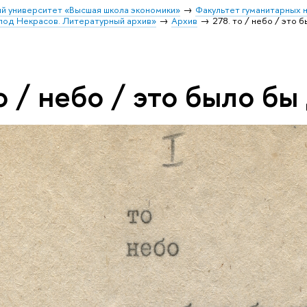
й университет «Высшая школа экономики»
Факультет гуманитарных н
лод Некрасов. Литературный архив»
Архив
278. то / небо / это 
о / небо / это было бы