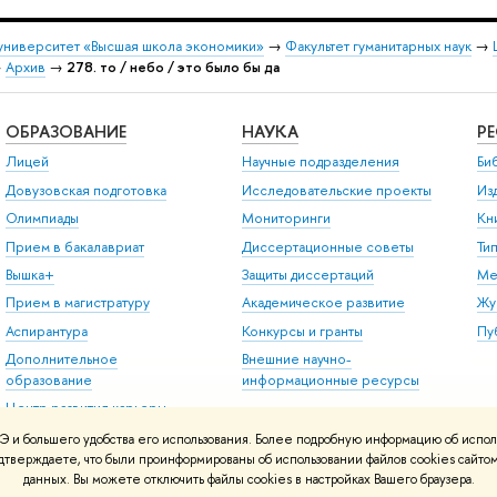
университет «Высшая школа экономики»
→
Факультет гуманитарных наук
→
→
Архив
→
278. то / небо / это было бы да
ОБРАЗОВАНИЕ
НАУКА
Р
Лицей
Научные подразделения
Би
Довузовская подготовка
Исследовательские проекты
Из
Олимпиады
Мониторинги
Кн
Прием в бакалавриат
Диссертационные советы
Ти
Вышка+
Защиты диссертаций
Ме
Прием в магистратуру
Академическое развитие
Жу
Аспирантура
Конкурсы и гранты
Пу
Дополнительное
Внешние научно-
образование
информационные ресурсы
Центр развития карьеры
Бизнес-инкубатор ВШЭ
 и большего удобства его использования. Более подробную информацию об испол
подтверждаете, что были проинформированы об использовании файлов cookies сай
Образовательные
данных. Вы можете отключить файлы cookies в настройках Вашего браузера.
партнерства