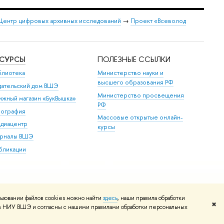
Центр цифровых архивных исследований
→
Проект «Всеволод
ЕСУРСЫ
ПОЛЕЗНЫЕ ССЫЛКИ
блиотека
Министерство науки и
высшего образования РФ
дательский дом ВШЭ
Министерство просвещения
ижный магазин «БукВышка»
РФ
пография
Массовые открытые онлайн-
диацентр
курсы
рналы ВШЭ
бликации
ьзовании файлов cookies можно найти
здесь
, наши правила обработки
✖
том НИУ ВШЭ и согласны с нашими правилами обработки персональных