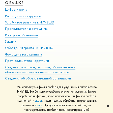
О ВЫШКЕ
ОБ
Цифры и факты
Ли
Руководство и структура
Дов
Устойчивое развитие в НИУ ВШЭ
Ол
Преподаватели и сотрудники
При
Корпуса и общежития
Вы
Закупки
При
Обращения граждан в НИУ ВШЭ
Ас
Фонд целевого капитала
До
Противодействие коррупции
Цен
Сведения о доходах, расходах, об имуществе и
Би
обязательствах имущественного характера
Об
Сведения об образовательной организации
Обр
Людям с ограниченными возможностями здоровья
Мы используем файлы cookies для улучшения работы сайта
Единая платежная страница
НИУ ВШЭ и большего удобства его использования. Более
подробную информацию об использовании файлов cookies
Работа в Вышке
можно найти
здесь
, наши правила обработки персональных
данных –
здесь
. Продолжая пользоваться сайтом, вы
✖
Редактору
подтверждаете, что были проинформированы об