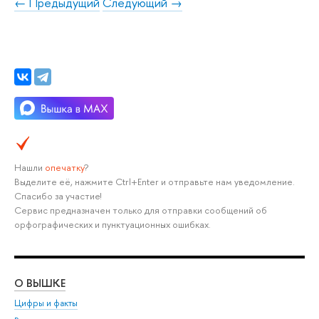
← Предыдущий
Следующий →
Нашли
опечатку
?
Выделите её, нажмите Ctrl+Enter и отправьте нам уведомление.
Спасибо за участие!
Сервис предназначен только для отправки сообщений об
орфографических и пунктуационных ошибках.
О ВЫШКЕ
ОБ
Цифры и факты
Ли