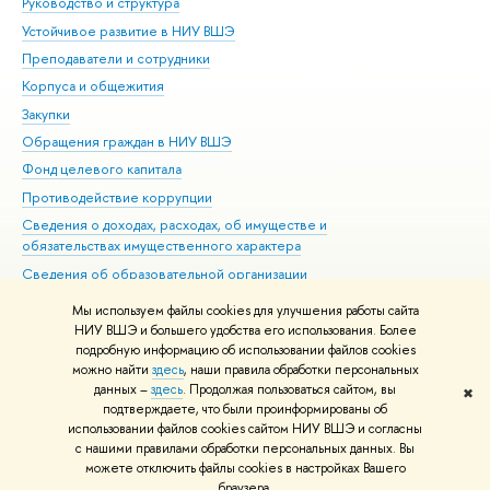
Руководство и структура
Дов
Устойчивое развитие в НИУ ВШЭ
Ол
Преподаватели и сотрудники
При
Корпуса и общежития
Вы
Закупки
При
Обращения граждан в НИУ ВШЭ
Ас
Фонд целевого капитала
До
Противодействие коррупции
Цен
Сведения о доходах, расходах, об имуществе и
Би
обязательствах имущественного характера
Об
Сведения об образовательной организации
Обр
Людям с ограниченными возможностями здоровья
Мы используем файлы cookies для улучшения работы сайта
Единая платежная страница
НИУ ВШЭ и большего удобства его использования. Более
подробную информацию об использовании файлов cookies
Работа в Вышке
можно найти
здесь
, наши правила обработки персональных
данных –
здесь
. Продолжая пользоваться сайтом, вы
✖
Редактору
подтверждаете, что были проинформированы об
© НИУ ВШЭ 1993–2026
Адреса и контакты
Условия использования
использовании файлов cookies сайтом НИУ ВШЭ и согласны
с нашими правилами обработки персональных данных. Вы
материалов
Политика конфиденциальности
Карта сайта
можете отключить файлы cookies в настройках Вашего
Шрифты HSE Sans и HSE Slab разработаны в
Школе дизайна НИУ ВШЭ
браузера.