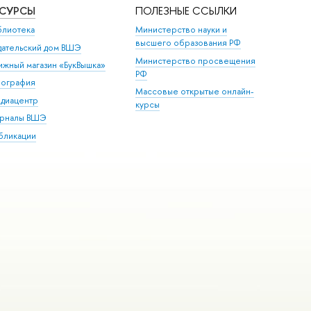
ЕСУРСЫ
ПОЛЕЗНЫЕ ССЫЛКИ
блиотека
Министерство науки и
высшего образования РФ
дательский дом ВШЭ
Министерство просвещения
ижный магазин «БукВышка»
РФ
пография
Массовые открытые онлайн-
диацентр
курсы
рналы ВШЭ
бликации