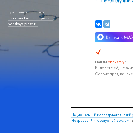
← Предыдущий
Руководитель проекта:
Пенская Елена Наумовна
,
penskaya@hse.ru
Нашли
опечатку
?
Выделите её, нажмит
Сервис предназначе
Национальный исследовательский 
Некрасов. Литературный архив»