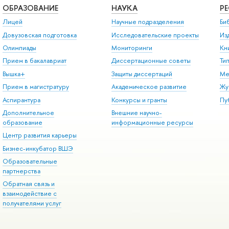
ОБРАЗОВАНИЕ
НАУКА
Р
Лицей
Научные подразделения
Би
Довузовская подготовка
Исследовательские проекты
Из
Олимпиады
Мониторинги
Кн
Прием в бакалавриат
Диссертационные советы
Ти
Вышка+
Защиты диссертаций
Ме
Прием в магистратуру
Академическое развитие
Жу
Аспирантура
Конкурсы и гранты
Пу
Дополнительное
Внешние научно-
образование
информационные ресурсы
Центр развития карьеры
Бизнес-инкубатор ВШЭ
Образовательные
партнерства
Обратная связь и
взаимодействие с
получателями услуг