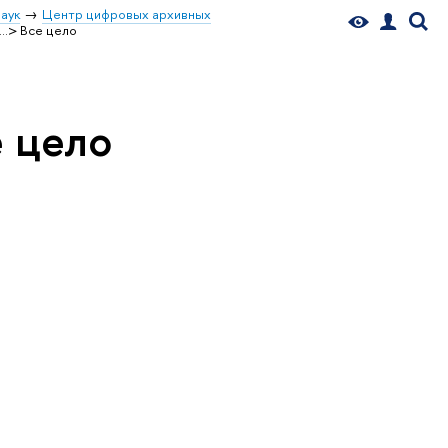
аук
Центр цифровых архивных
<…> Все цело
е цело