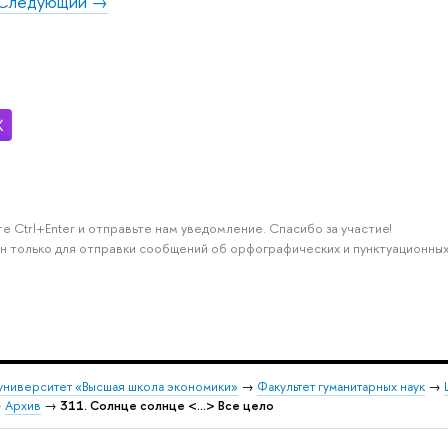
Следующий →
е Ctrl+Enter и отправьте нам уведомление. Спасибо за участие!
н только для отправки сообщений об орфографических и пунктуационных
университет «Высшая школа экономики»
→
Факультет гуманитарных наук
→
→
Архив
→
311. Солнце солнце <…> Все цело