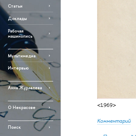
Статьи
Доклады
Рабочая
машинопись
Мультимедиа
Интервью
Анна Журавлева
<1969>
О Некрасове
Комментарий
Поиск