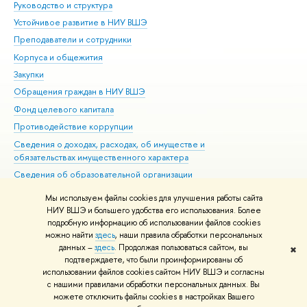
Руководство и структура
Дов
Устойчивое развитие в НИУ ВШЭ
Ол
Преподаватели и сотрудники
При
Корпуса и общежития
Вы
Закупки
При
Обращения граждан в НИУ ВШЭ
Ас
Фонд целевого капитала
До
Противодействие коррупции
Цен
Сведения о доходах, расходах, об имуществе и
Би
обязательствах имущественного характера
Об
Сведения об образовательной организации
Обр
Людям с ограниченными возможностями здоровья
Мы используем файлы cookies для улучшения работы сайта
Единая платежная страница
НИУ ВШЭ и большего удобства его использования. Более
подробную информацию об использовании файлов cookies
Работа в Вышке
можно найти
здесь
, наши правила обработки персональных
данных –
здесь
. Продолжая пользоваться сайтом, вы
✖
Редактору
подтверждаете, что были проинформированы об
© НИУ ВШЭ 1993–2026
Адреса и контакты
Условия использования
использовании файлов cookies сайтом НИУ ВШЭ и согласны
с нашими правилами обработки персональных данных. Вы
материалов
Политика конфиденциальности
Карта сайта
можете отключить файлы cookies в настройках Вашего
Шрифты HSE Sans и HSE Slab разработаны в
Школе дизайна НИУ ВШЭ