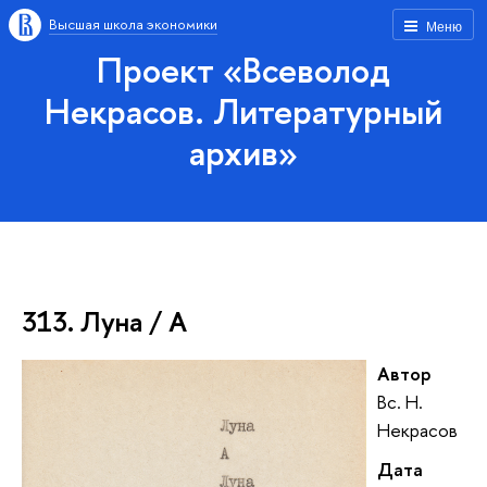
Высшая школа экономики
Меню
Проект «Всеволод
Некрасов. Литературный
архив»
313. Луна / А
Автор
Вс. Н.
Некрасов
Дата