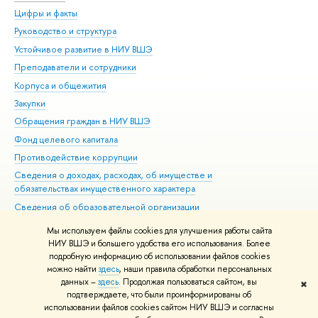
Цифры и факты
Ли
Руководство и структура
Дов
Устойчивое развитие в НИУ ВШЭ
Ол
Преподаватели и сотрудники
При
Корпуса и общежития
Вы
Закупки
При
Обращения граждан в НИУ ВШЭ
Ас
Фонд целевого капитала
До
Противодействие коррупции
Цен
Сведения о доходах, расходах, об имуществе и
Би
обязательствах имущественного характера
Об
Сведения об образовательной организации
Обр
Людям с ограниченными возможностями здоровья
Мы используем файлы cookies для улучшения работы сайта
Единая платежная страница
НИУ ВШЭ и большего удобства его использования. Более
подробную информацию об использовании файлов cookies
Работа в Вышке
можно найти
здесь
, наши правила обработки персональных
данных –
здесь
. Продолжая пользоваться сайтом, вы
✖
Редактору
подтверждаете, что были проинформированы об
© НИУ ВШЭ 1993–2026
Адреса и контакты
Условия использования
использовании файлов cookies сайтом НИУ ВШЭ и согласны