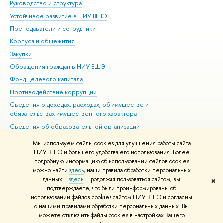
Руководство и структура
Дов
Устойчивое развитие в НИУ ВШЭ
Ол
Преподаватели и сотрудники
При
Корпуса и общежития
Вы
Закупки
При
Обращения граждан в НИУ ВШЭ
Ас
Фонд целевого капитала
До
Противодействие коррупции
Цен
Сведения о доходах, расходах, об имуществе и
Би
обязательствах имущественного характера
Об
Сведения об образовательной организации
Обр
Людям с ограниченными возможностями здоровья
Мы используем файлы cookies для улучшения работы сайта
Единая платежная страница
НИУ ВШЭ и большего удобства его использования. Более
подробную информацию об использовании файлов cookies
Работа в Вышке
можно найти
здесь
, наши правила обработки персональных
данных –
здесь
. Продолжая пользоваться сайтом, вы
✖
Редактору
подтверждаете, что были проинформированы об
© НИУ ВШЭ 1993–2026
Адреса и контакты
Условия использования
использовании файлов cookies сайтом НИУ ВШЭ и согласны
с нашими правилами обработки персональных данных. Вы
материалов
Политика конфиденциальности
Карта сайта
можете отключить файлы cookies в настройках Вашего
Шрифты HSE Sans и HSE Slab разработаны в
Школе дизайна НИУ ВШЭ