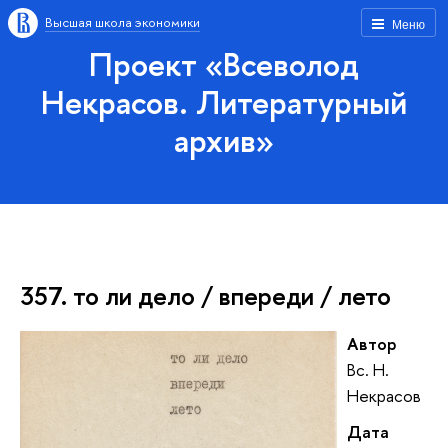
Высшая школа экономики
Меню
Проект «Всеволод
Некрасов. Литературный
архив»
357. то ли дело / впереди / лето
Автор
Вс. Н.
Некрасов
Дата