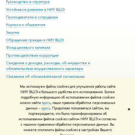
Руководство и структура
Дов
Устойчивое развитие в НИУ ВШЭ
Ол
Преподаватели и сотрудники
При
Корпуса и общежития
Вы
Закупки
При
Обращения граждан в НИУ ВШЭ
Ас
Фонд целевого капитала
До
Противодействие коррупции
Цен
Сведения о доходах, расходах, об имуществе и
Би
обязательствах имущественного характера
Об
Сведения об образовательной организации
Обр
Людям с ограниченными возможностями здоровья
Мы используем файлы cookies для улучшения работы сайта
Единая платежная страница
НИУ ВШЭ и большего удобства его использования. Более
подробную информацию об использовании файлов cookies
Работа в Вышке
можно найти
здесь
, наши правила обработки персональных
данных –
здесь
. Продолжая пользоваться сайтом, вы
✖
Редактору
подтверждаете, что были проинформированы об
© НИУ ВШЭ 1993–2026
Адреса и контакты
Условия использования
использовании файлов cookies сайтом НИУ ВШЭ и согласны
с нашими правилами обработки персональных данных. Вы
материалов
Политика конфиденциальности
Карта сайта
можете отключить файлы cookies в настройках Вашего
Шрифты HSE Sans и HSE Slab разработаны в
Школе дизайна НИУ ВШЭ