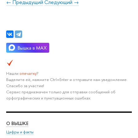
← Предыдущий
Следующий →
Нашли
опечатку
?
Выделите её, нажмите Ctrl+Enter и отправьте нам уведомление.
Спасибо за участие!
Сервис предназначен только для отправки сообщений об
орфографических и пунктуационных ошибках.
О ВЫШКЕ
ОБ
Цифры и факты
Ли