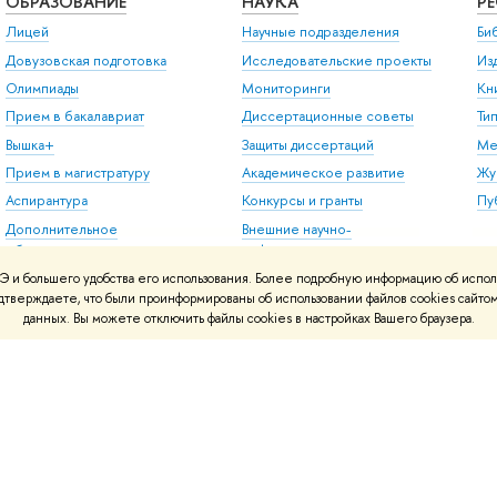
ОБРАЗОВАНИЕ
НАУКА
Р
Лицей
Научные подразделения
Би
Довузовская подготовка
Исследовательские проекты
Из
Олимпиады
Мониторинги
Кн
Прием в бакалавриат
Диссертационные советы
Ти
Вышка+
Защиты диссертаций
Ме
Прием в магистратуру
Академическое развитие
Жу
Аспирантура
Конкурсы и гранты
Пу
Дополнительное
Внешние научно-
образование
информационные ресурсы
Центр развития карьеры
 и большего удобства его использования. Более подробную информацию об испол
подтверждаете, что были проинформированы об использовании файлов cookies сай
Бизнес-инкубатор ВШЭ
данных. Вы можете отключить файлы cookies в настройках Вашего браузера.
Образовательные
партнерства
Обратная связь и
взаимодействие с
получателями услуг