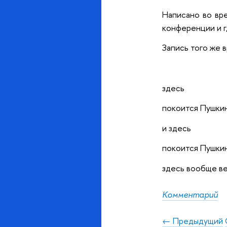
Написано во вре
конференции и г
Запись того же 
здесь
покоится Пушки
и здесь
покоится Пушки
здесь вообще в
Комментарий
← Предыдущий