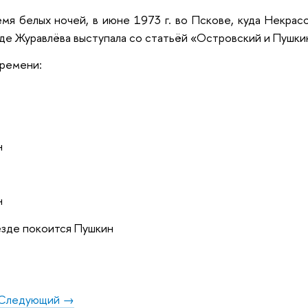
мя белых ночей, в июне 1973 г. во Пскове, куда Некрас
де Журавлёва выступала со статьёй «Островский и Пушки
времени:
н
н
езде покоится Пушкин
Следующий →