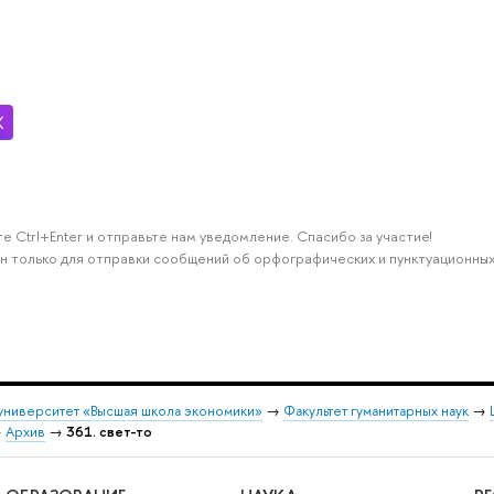
е Ctrl+Enter и отправьте нам уведомление. Спасибо за участие!
н только для отправки сообщений об орфографических и пунктуационных
университет «Высшая школа экономики»
→
Факультет гуманитарных наук
→
→
Архив
→
361. свет-то