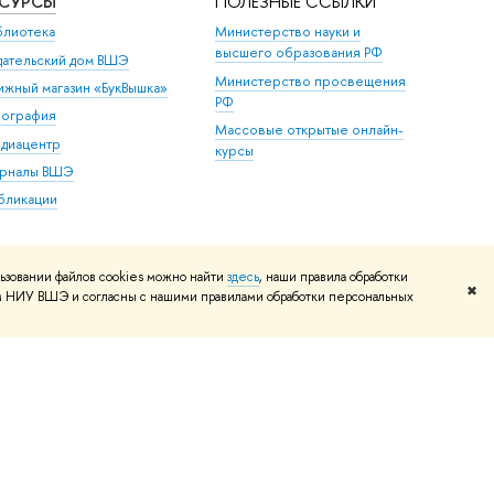
ЕСУРСЫ
ПОЛЕЗНЫЕ ССЫЛКИ
блиотека
Министерство науки и
высшего образования РФ
дательский дом ВШЭ
Министерство просвещения
ижный магазин «БукВышка»
РФ
пография
Массовые открытые онлайн-
диацентр
курсы
рналы ВШЭ
бликации
ьзовании файлов cookies можно найти
здесь
, наши правила обработки
✖
том НИУ ВШЭ и согласны с нашими правилами обработки персональных