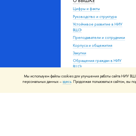
О ВЫШКЕ
Цифры и факты
Руководство и структура
Устойчивое развитие в НИУ
ВШЭ
Преподаватели и сотрудники
Корпуса и общежития
Закупки
Обращения граждан в НИУ
ВШЭ
Фонд целевого капитала
Мы используем файлы cookies для улучшения работы сайта НИУ ВШЭ
персональных данных –
здесь
. Продолжая пользоваться сайтом, вы 
Противодействие коррупции
Сведения о доходах,
расходах, об имуществе и
обязательствах
имущественного характера
Сведения об
образовательной организации
Людям с ограниченными
возможностями здоровья