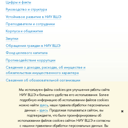
Цифры и факты
Ли
Руководство и структура
Дов
Устойчивое развитие в НИУ ВШЭ
Ол
Преподаватели и сотрудники
При
Корпуса и общежития
Вы
Закупки
При
Обращения граждан в НИУ ВШЭ
Ас
Фонд целевого капитала
До
Противодействие коррупции
Цен
Сведения о доходах, расходах, об имуществе и
Би
обязательствах имущественного характера
Об
Сведения об образовательной организации
Обр
Людям с ограниченными возможностями здоровья
Мы используем файлы cookies для улучшения работы сайта
Единая платежная страница
НИУ ВШЭ и большего удобства его использования. Более
подробную информацию об использовании файлов cookies
Работа в Вышке
можно найти
здесь
, наши правила обработки персональных
данных –
здесь
. Продолжая пользоваться сайтом, вы
✖
Редактору
подтверждаете, что были проинформированы об
© НИУ ВШЭ 1993–2026
Адреса и контакты
Условия использования
использовании файлов cookies сайтом НИУ ВШЭ и согласны
с нашими правилами обработки персональных данных. Вы
материалов
Политика конфиденциальности
Карта сайта