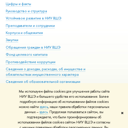
Цифры и факты
Ли
Руководство и структура
Дов
Устойчивое развитие в НИУ ВШЭ
Ол
Преподаватели и сотрудники
При
Корпуса и общежития
Вы
Закупки
При
Обращения граждан в НИУ ВШЭ
Ас
Фонд целевого капитала
До
Противодействие коррупции
Цен
Сведения о доходах, расходах, об имуществе и
Би
обязательствах имущественного характера
Об
Сведения об образовательной организации
Обр
Людям с ограниченными возможностями здоровья
Мы используем файлы cookies для улучшения работы сайта
Единая платежная страница
НИУ ВШЭ и большего удобства его использования. Более
подробную информацию об использовании файлов cookies
Работа в Вышке
можно найти
здесь
, наши правила обработки персональных
данных –
здесь
. Продолжая пользоваться сайтом, вы
✖
Редактору
подтверждаете, что были проинформированы об
© НИУ ВШЭ 1993–2026
Адреса и контакты
Условия использования
использовании файлов cookies сайтом НИУ ВШЭ и согласны
с нашими правилами обработки персональных данных. Вы
материалов
Политика конфиденциальности
Карта сайта