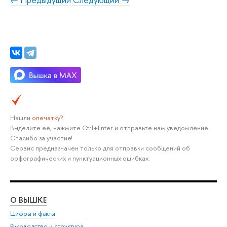
Нашли
опечатку
?
Выделите её, нажмите Ctrl+Enter и отправьте нам уведомление.
Спасибо за участие!
Сервис предназначен только для отправки сообщений об
орфографических и пунктуационных ошибках.
О ВЫШКЕ
ОБ
Цифры и факты
Ли
Руководство и структура
Дов