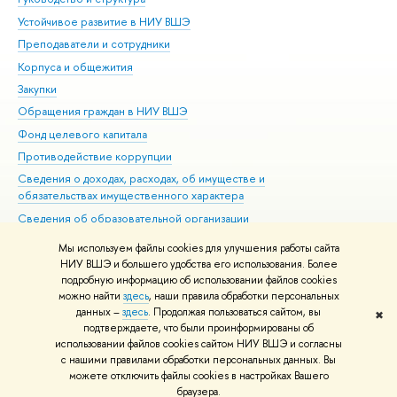
Устойчивое развитие в НИУ ВШЭ
Ол
Преподаватели и сотрудники
При
Корпуса и общежития
Вы
Закупки
При
Обращения граждан в НИУ ВШЭ
Ас
Фонд целевого капитала
До
Противодействие коррупции
Цен
Сведения о доходах, расходах, об имуществе и
Би
обязательствах имущественного характера
Об
Сведения об образовательной организации
Обр
Людям с ограниченными возможностями здоровья
Мы используем файлы cookies для улучшения работы сайта
Единая платежная страница
НИУ ВШЭ и большего удобства его использования. Более
подробную информацию об использовании файлов cookies
Работа в Вышке
можно найти
здесь
, наши правила обработки персональных
данных –
здесь
. Продолжая пользоваться сайтом, вы
✖
Редактору
подтверждаете, что были проинформированы об
© НИУ ВШЭ 1993–2026
Адреса и контакты
Условия использования
использовании файлов cookies сайтом НИУ ВШЭ и согласны
с нашими правилами обработки персональных данных. Вы
материалов
Политика конфиденциальности
Карта сайта
можете отключить файлы cookies в настройках Вашего
Шрифты HSE Sans и HSE Slab разработаны в
Школе дизайна НИУ ВШЭ
браузера.