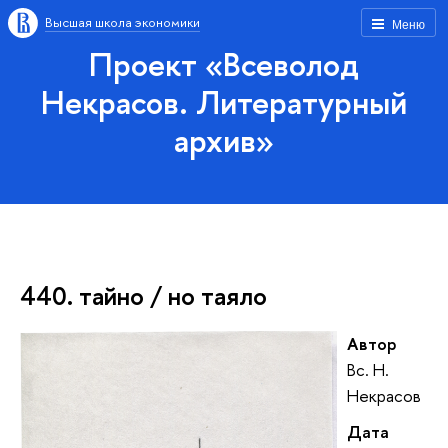
Высшая школа экономики
Меню
Проект «Всеволод
Некрасов. Литературный
архив»
440. тайно / но таяло
Автор
Вс. Н.
Некрасов
Дата