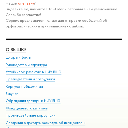
Нашли
опечатку
?
Выделите её, нажмите Ctrl+Enter и отправьте нам уведомление.
Спасибо за участие!
Сервис предназначен только для отправки сообщений об
орфографических и пунктуационных ошибках.
О ВЫШКЕ
ОБ
Цифры и факты
Ли
Руководство и структура
Дов
Устойчивое развитие в НИУ ВШЭ
Ол
Преподаватели и сотрудники
При
Корпуса и общежития
Вы
Закупки
При
Обращения граждан в НИУ ВШЭ
Ас
Фонд целевого капитала
До
Противодействие коррупции
Цен
Сведения о доходах, расходах, об имуществе и
Би