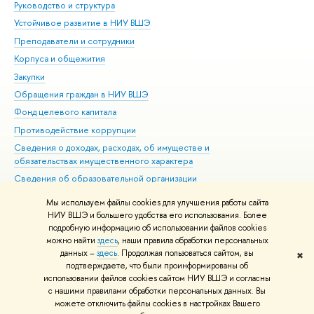
Руководство и структура
Дов
Устойчивое развитие в НИУ ВШЭ
Ол
Преподаватели и сотрудники
При
Корпуса и общежития
Вы
Закупки
При
Обращения граждан в НИУ ВШЭ
Ас
Фонд целевого капитала
До
Противодействие коррупции
Цен
Сведения о доходах, расходах, об имуществе и
Би
обязательствах имущественного характера
Об
Сведения об образовательной организации
Обр
Людям с ограниченными возможностями здоровья
Мы используем файлы cookies для улучшения работы сайта
Единая платежная страница
НИУ ВШЭ и большего удобства его использования. Более
подробную информацию об использовании файлов cookies
Работа в Вышке
можно найти
здесь
, наши правила обработки персональных
данных –
здесь
. Продолжая пользоваться сайтом, вы
✖
Редактору
подтверждаете, что были проинформированы об
© НИУ ВШЭ 1993–2026
Адреса и контакты
Условия использования
использовании файлов cookies сайтом НИУ ВШЭ и согласны
с нашими правилами обработки персональных данных. Вы
материалов
Политика конфиденциальности
Карта сайта
можете отключить файлы cookies в настройках Вашего
Шрифты HSE Sans и HSE Slab разработаны в
Школе дизайна НИУ ВШЭ