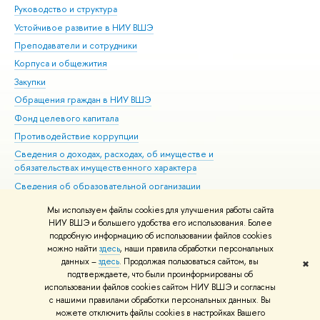
Руководство и структура
Дов
Устойчивое развитие в НИУ ВШЭ
Ол
Преподаватели и сотрудники
При
Корпуса и общежития
Вы
Закупки
При
Обращения граждан в НИУ ВШЭ
Ас
Фонд целевого капитала
До
Противодействие коррупции
Цен
Сведения о доходах, расходах, об имуществе и
Би
обязательствах имущественного характера
Об
Сведения об образовательной организации
Обр
Людям с ограниченными возможностями здоровья
Мы используем файлы cookies для улучшения работы сайта
Единая платежная страница
НИУ ВШЭ и большего удобства его использования. Более
подробную информацию об использовании файлов cookies
Работа в Вышке
можно найти
здесь
, наши правила обработки персональных
данных –
здесь
. Продолжая пользоваться сайтом, вы
✖
Редактору
подтверждаете, что были проинформированы об
© НИУ ВШЭ 1993–2026
Адреса и контакты
Условия использования
использовании файлов cookies сайтом НИУ ВШЭ и согласны
с нашими правилами обработки персональных данных. Вы
материалов
Политика конфиденциальности
Карта сайта
можете отключить файлы cookies в настройках Вашего
Шрифты HSE Sans и HSE Slab разработаны в
Школе дизайна НИУ ВШЭ