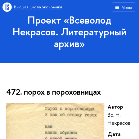
Высшая школа экономики
Меню
Проект «Всеволод
Некрасов. Литературный
архив»
472. порох в пороховницах
Автор
Вс. Н.
Некрасов
Дата