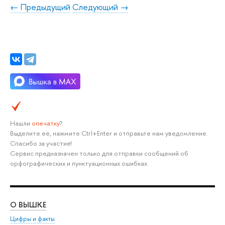
← Предыдущий
Следующий →
Нашли
опечатку
?
Выделите её, нажмите Ctrl+Enter и отправьте нам уведомление.
Спасибо за участие!
Сервис предназначен только для отправки сообщений об
орфографических и пунктуационных ошибках.
О ВЫШКЕ
ОБ
Цифры и факты
Ли