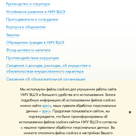
Руководство и структура
Дов
Устойчивое развитие в НИУ ВШЭ
Ол
Преподаватели и сотрудники
При
Корпуса и общежития
Вы
Закупки
При
Обращения граждан в НИУ ВШЭ
Ас
Фонд целевого капитала
До
Противодействие коррупции
Цен
Сведения о доходах, расходах, об имуществе и
Би
обязательствах имущественного характера
Об
Сведения об образовательной организации
Обр
Людям с ограниченными возможностями здоровья
Мы используем файлы cookies для улучшения работы сайта
Единая платежная страница
НИУ ВШЭ и большего удобства его использования. Более
подробную информацию об использовании файлов cookies
Работа в Вышке
можно найти
здесь
, наши правила обработки персональных
данных –
здесь
. Продолжая пользоваться сайтом, вы
✖
Редактору
подтверждаете, что были проинформированы об
© НИУ ВШЭ 1993–2026
Адреса и контакты
Условия использования
использовании файлов cookies сайтом НИУ ВШЭ и согласны
с нашими правилами обработки персональных данных. Вы
материалов
Политика конфиденциальности
Карта сайта
можете отключить файлы cookies в настройках Вашего
Шрифты HSE Sans и HSE Slab разработаны в
Школе дизайна НИУ ВШЭ