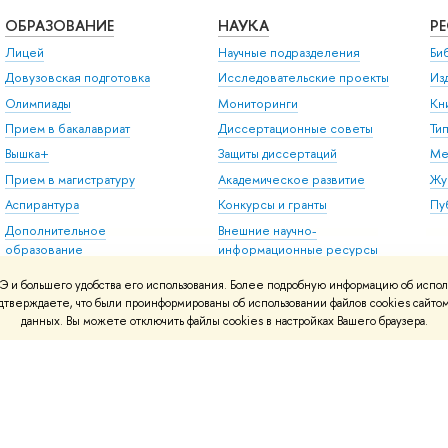
ОБРАЗОВАНИЕ
НАУКА
Р
Лицей
Научные подразделения
Би
Довузовская подготовка
Исследовательские проекты
Из
Олимпиады
Мониторинги
Кн
Прием в бакалавриат
Диссертационные советы
Ти
Вышка+
Защиты диссертаций
Ме
Прием в магистратуру
Академическое развитие
Жу
Аспирантура
Конкурсы и гранты
Пу
Дополнительное
Внешние научно-
образование
информационные ресурсы
Центр развития карьеры
 и большего удобства его использования. Более подробную информацию об испол
Бизнес-инкубатор ВШЭ
подтверждаете, что были проинформированы об использовании файлов cookies сай
данных. Вы можете отключить файлы cookies в настройках Вашего браузера.
Образовательные
партнерства
Обратная связь и
взаимодействие с
получателями услуг