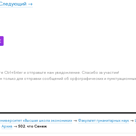
Следующий →
е Ctrl+Enter и отправьте нам уведомление. Спасибо за участие!
н только для отправки сообщений об орфографических и пунктуационных
университет «Высшая школа экономики»
→
Факультет гуманитарных наук
→
→
Архив
→
502. что Сенеж