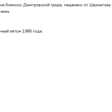
а Клинско-Дмитровской гряде, недалеко от Шахматова и 
неж».
нный летом 1986 года: