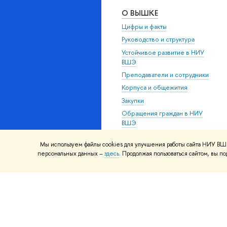
О ВЫШКЕ
Цифры и факты
Руководство и структура
Устойчивое развитие в НИУ
ВШЭ
Преподаватели и сотрудники
Корпуса и общежития
Закупки
Обращения граждан в НИУ
ВШЭ
Фонд целевого капитала
Мы используем файлы cookies для улучшения работы сайта НИУ ВШЭ
Противодействие коррупции
персональных данных –
здесь
. Продолжая пользоваться сайтом, вы 
Сведения о доходах,
расходах, об имуществе и
обязательствах
имущественного характера
Сведения об
образовательной организации
Людям с ограниченными