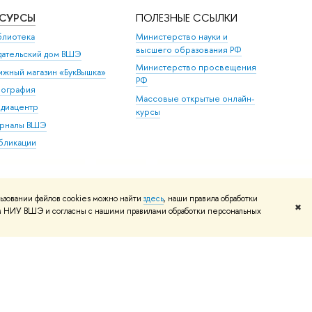
ЕСУРСЫ
ПОЛЕЗНЫЕ ССЫЛКИ
блиотека
Министерство науки и
высшего образования РФ
дательский дом ВШЭ
Министерство просвещения
ижный магазин «БукВышка»
РФ
пография
Массовые открытые онлайн-
диацентр
курсы
рналы ВШЭ
бликации
ьзовании файлов cookies можно найти
здесь
, наши правила обработки
✖
том НИУ ВШЭ и согласны с нашими правилами обработки персональных