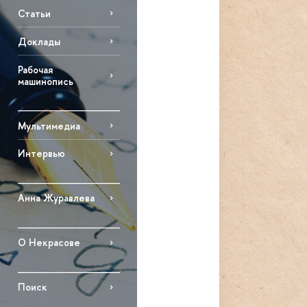
Статьи
Доклады
Рабочая
машинопись
Мультимедиа
Интервью
Анна Журавлева
О Некрасове
Поиск