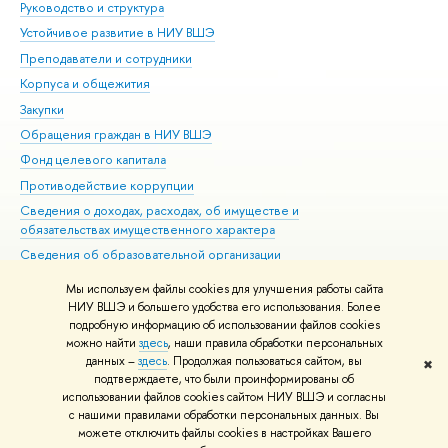
Руководство и структура
Дов
Устойчивое развитие в НИУ ВШЭ
Ол
Преподаватели и сотрудники
При
Корпуса и общежития
Вы
Закупки
При
Обращения граждан в НИУ ВШЭ
Ас
Фонд целевого капитала
До
Противодействие коррупции
Цен
Сведения о доходах, расходах, об имуществе и
Би
обязательствах имущественного характера
Об
Сведения об образовательной организации
Обр
Людям с ограниченными возможностями здоровья
Мы используем файлы cookies для улучшения работы сайта
Единая платежная страница
НИУ ВШЭ и большего удобства его использования. Более
подробную информацию об использовании файлов cookies
Работа в Вышке
можно найти
здесь
, наши правила обработки персональных
данных –
здесь
. Продолжая пользоваться сайтом, вы
✖
Редактору
подтверждаете, что были проинформированы об
© НИУ ВШЭ 1993–2026
Адреса и контакты
Условия использования
использовании файлов cookies сайтом НИУ ВШЭ и согласны
с нашими правилами обработки персональных данных. Вы
материалов
Политика конфиденциальности
Карта сайта
можете отключить файлы cookies в настройках Вашего
Шрифты HSE Sans и HSE Slab разработаны в
Школе дизайна НИУ ВШЭ