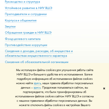
Руководство и структура
Дов
Устойчивое развитие в НИУ ВШЭ
Ол
Преподаватели и сотрудники
При
Корпуса и общежития
Вы
Закупки
При
Обращения граждан в НИУ ВШЭ
Ас
Фонд целевого капитала
До
Противодействие коррупции
Цен
Сведения о доходах, расходах, об имуществе и
Би
обязательствах имущественного характера
Об
Сведения об образовательной организации
Обр
Людям с ограниченными возможностями здоровья
Мы используем файлы cookies для улучшения работы сайта
Единая платежная страница
НИУ ВШЭ и большего удобства его использования. Более
подробную информацию об использовании файлов cookies
Работа в Вышке
можно найти
здесь
, наши правила обработки персональных
данных –
здесь
. Продолжая пользоваться сайтом, вы
✖
Редактору
подтверждаете, что были проинформированы об
© НИУ ВШЭ 1993–2026
Адреса и контакты
Условия использования
использовании файлов cookies сайтом НИУ ВШЭ и согласны
с нашими правилами обработки персональных данных. Вы
материалов
Политика конфиденциальности
Карта сайта
можете отключить файлы cookies в настройках Вашего
Шрифты HSE Sans и HSE Slab разработаны в
Школе дизайна НИУ ВШЭ