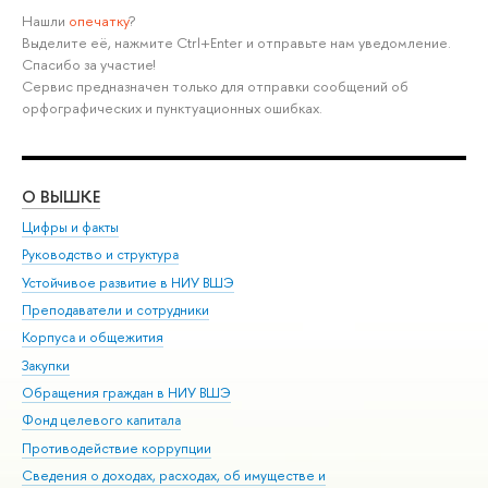
Нашли
опечатку
?
Выделите её, нажмите Ctrl+Enter и отправьте нам уведомление.
Спасибо за участие!
Сервис предназначен только для отправки сообщений об
орфографических и пунктуационных ошибках.
О ВЫШКЕ
ОБ
Цифры и факты
Ли
Руководство и структура
Дов
Устойчивое развитие в НИУ ВШЭ
Ол
Преподаватели и сотрудники
При
Корпуса и общежития
Вы
Закупки
При
Обращения граждан в НИУ ВШЭ
Ас
Фонд целевого капитала
До
Противодействие коррупции
Цен
Сведения о доходах, расходах, об имуществе и
Би