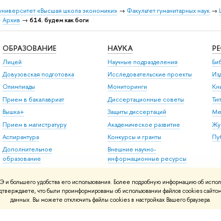
университет «Высшая школа экономики»
→
Факультет гуманитарных наук
→
→
Архив
→
614. будем как боги
ОБРАЗОВАНИЕ
НАУКА
Р
Лицей
Научные подразделения
Би
Довузовская подготовка
Исследовательские проекты
Из
Олимпиады
Мониторинги
Кн
Прием в бакалавриат
Диссертационные советы
Ти
Вышка+
Защиты диссертаций
Ме
Прием в магистратуру
Академическое развитие
Жу
Аспирантура
Конкурсы и гранты
Пу
Дополнительное
Внешние научно-
образование
информационные ресурсы
Центр развития карьеры
 и большего удобства его использования. Более подробную информацию об испол
Бизнес-инкубатор ВШЭ
подтверждаете, что были проинформированы об использовании файлов cookies сай
Образовательные
данных. Вы можете отключить файлы cookies в настройках Вашего браузера.
партнерства
Обратная связь и