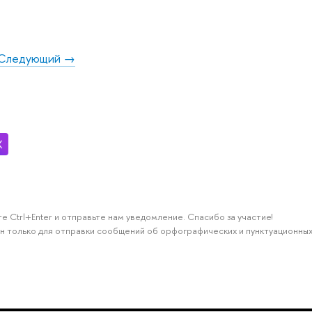
Следующий →
е Ctrl+Enter и отправьте нам уведомление. Спасибо за участие!
н только для отправки сообщений об орфографических и пунктуационных