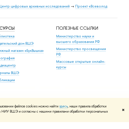
Центр цифровых архивных исследований
→
Проект «Всеволод
ЕСУРСЫ
ПОЛЕЗНЫЕ ССЫЛКИ
блиотека
Министерство науки и
высшего образования РФ
дательский дом ВШЭ
Министерство просвещения
ижный магазин «БукВышка»
РФ
пография
Массовые открытые онлайн-
диацентр
курсы
рналы ВШЭ
бликации
ьзовании файлов cookies можно найти
здесь
, наши правила обработки
✖
том НИУ ВШЭ и согласны с нашими правилами обработки персональных