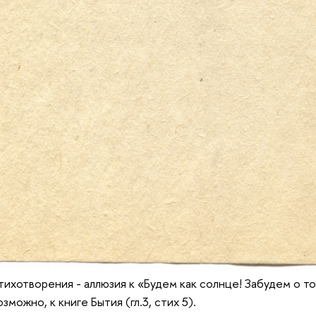
тихотворения - аллюзия к «Будем как солнце! Забудем о то
зможно, к книге Бытия (гл.3, стих 5).