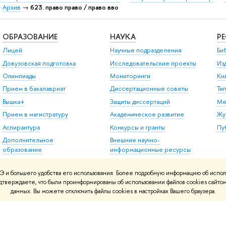
→
Архив
→
623. право право / право вво
ОБРАЗОВАНИЕ
НАУКА
Р
Лицей
Научные подразделения
Би
Довузовская подготовка
Исследовательские проекты
Из
Олимпиады
Мониторинги
Кн
Прием в бакалавриат
Диссертационные советы
Ти
Вышка+
Защиты диссертаций
Ме
Прием в магистратуру
Академическое развитие
Жу
Аспирантура
Конкурсы и гранты
Пу
Дополнительное
Внешние научно-
образование
информационные ресурсы
Центр развития карьеры
 и большего удобства его использования. Более подробную информацию об испол
Бизнес-инкубатор ВШЭ
подтверждаете, что были проинформированы об использовании файлов cookies сай
Образовательные
данных. Вы можете отключить файлы cookies в настройках Вашего браузера.
партнерства
Обратная связь и
взаимодействие с