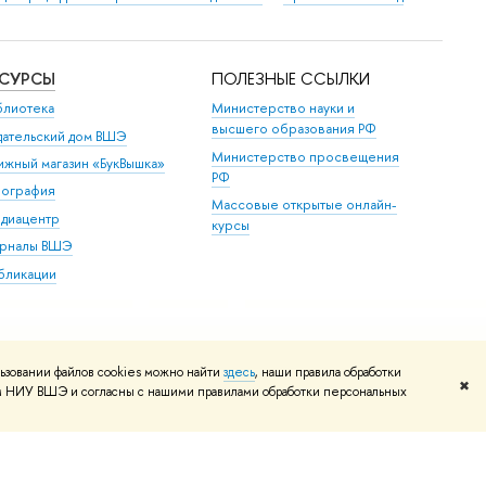
ЕСУРСЫ
ПОЛЕЗНЫЕ ССЫЛКИ
блиотека
Министерство науки и
высшего образования РФ
дательский дом ВШЭ
Министерство просвещения
ижный магазин «БукВышка»
РФ
пография
Массовые открытые онлайн-
диацентр
курсы
рналы ВШЭ
бликации
ьзовании файлов cookies можно найти
здесь
, наши правила обработки
✖
том НИУ ВШЭ и согласны с нашими правилами обработки персональных