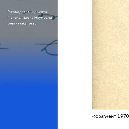
Руководитель проекта:
Пенская Елена Наумовна
,
penskaya@hse.ru
<фрагмент 197