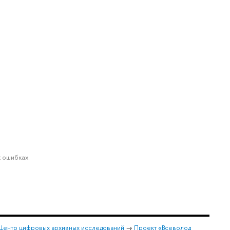
 ошибках.
Центр цифровых архивных исследований
→
Проект «Всеволод