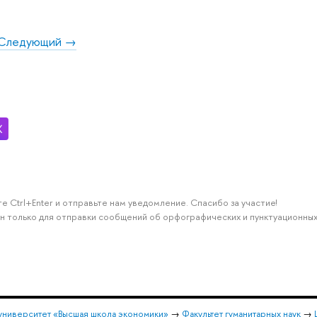
Следующий →
е Ctrl+Enter и отправьте нам уведомление. Спасибо за участие!
н только для отправки сообщений об орфографических и пунктуационных
университет «Высшая школа экономики»
→
Факультет гуманитарных наук
→