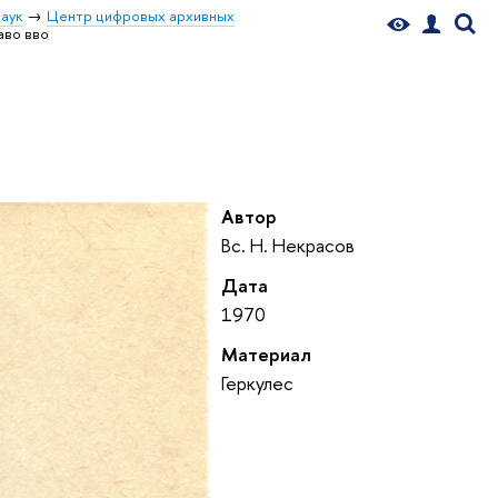
аук
Центр цифровых архивных
аво вво
Автор
Вс. Н. Некрасов
Дата
1970
Материал
Геркулес